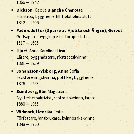
1866
—
1942
Dickson
, Cecilia
Blanche
Charlotte
Filantrop, byggherre till Tjolöholms slott
1852
—
1906
Fadersdotter (Sparre av Hjulsta och Ängsö)
,
Görvel
Godsägare, byggherre till Torups slott
1517
—
1605
Hjort
, Anna Karolina (
Lina
)
Lärare, byggmästare, rösträttskvinna
1881
—
1959
Johansson-Visborg
,
Anna
Sofia
Fackföreningskvinna, politiker, byggherre
1876
—
1953
Sundberg
,
Elin
Magdalena
Nykterhetsaktivist, rösträttskvinna, lärare
1880
—
1965
Widmark
,
Henrika
Emilia
Författare, lantbrukare, kvinnosakskvinna
1848
—
1920