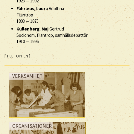
1923
—
1992
Fåhræus
,
Laura
Adolfina
Filantrop
1803
—
1875
Kullenberg
,
Maj
Gertrud
Socionom, filantrop, samhällsdebattör
1910
—
1996
[ TILL TOPPEN ]
VERKSAMHET
ORGANISATIONER