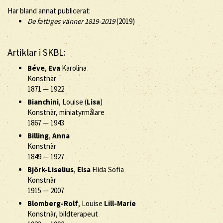
Har bland annat publicerat:
De fattiges vänner 1819-2019
(2019)
Artiklar i SKBL:
Béve
,
Eva
Karolina
Konstnär
1871
—
1922
Bianchini
, Louise (
Lisa
)
Konstnär, miniatyrmålare
1867
—
1943
Billing
,
Anna
Konstnär
1849
—
1927
Björk-Liselius
,
Elsa
Elida Sofia
Konstnär
1915
—
2007
Blomberg-Rolf
, Louise
Lill-Marie
Konstnär, bildterapeut