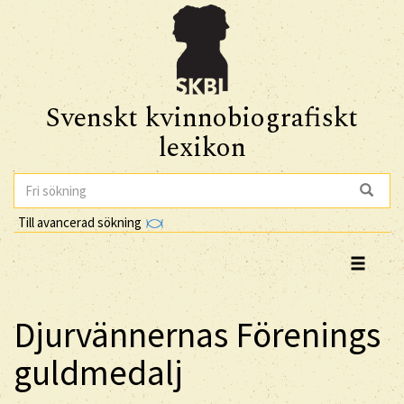
Svenskt kvinnobiografiskt
lexikon
Till avancerad sökning
Djurvännernas Förenings
guldmedalj