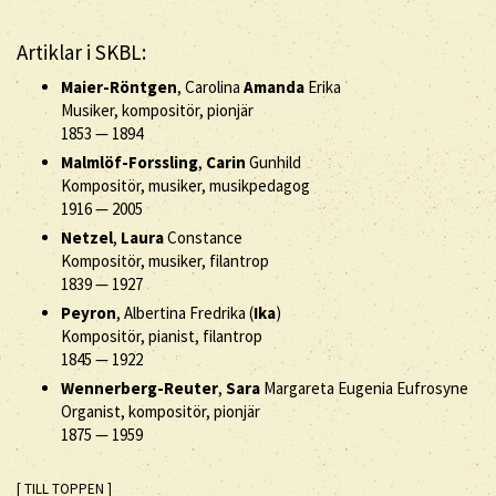
Artiklar i SKBL:
Maier-Röntgen
, Carolina
Amanda
Erika
Musiker, kompositör, pionjär
1853
—
1894
Malmlöf-Forssling
,
Carin
Gunhild
Kompositör, musiker, musikpedagog
1916
—
2005
Netzel
,
Laura
Constance
Kompositör, musiker, filantrop
1839
—
1927
Peyron
, Albertina Fredrika (
Ika
)
Kompositör, pianist, filantrop
1845
—
1922
Wennerberg-Reuter
,
Sara
Margareta Eugenia Eufrosyne
Organist, kompositör, pionjär
1875
—
1959
[ TILL TOPPEN ]