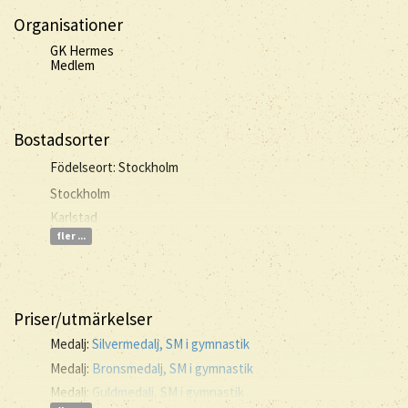
Organisationer
GK Hermes
Medlem
Bostadsorter
Födelseort: Stockholm
Stockholm
Karlstad
fler ...
Priser/utmärkelser
Medalj:
Silvermedalj, SM i gymnastik
Medalj:
Bronsmedalj, SM i gymnastik
Medalj:
Guldmedalj, SM i gymnastik