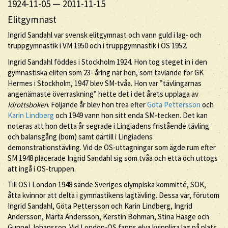
1924-11-05
—
2011-11-15
Elitgymnast
Ingrid Sandahl var svensk elitgymnast och vann guld i lag- och
truppgymnastik i VM 1950 och i truppgymnastik i OS 1952.
Ingrid Sandahl föddes i Stockholm 1924. Hon tog steget in i den
gymnastiska eliten som 23- åring när hon, som tävlande för GK
Hermes i Stockholm, 1947 blev SM-tvåa. Hon var ”tävlingarnas
angenämaste överraskning” hette det i det årets upplaga av
Idrottsboken
. Följande år blev hon trea efter
Göta Pettersson
och
Karin Lindberg
och 1949 vann hon sitt enda SM-tecken. Det kan
noteras att hon detta år segrade i Lingiadens fristående tävling
och balansgång (bom) samt därtill i Lingiadens
demonstrationstävling. Vid de OS-uttagningar som ägde rum efter
SM 1948 placerade Ingrid Sandahl sig som tvåa och etta och uttogs
att ingå i OS-truppen.
Till OS i London 1948 sände Sveriges olympiska kommitté, SOK,
åtta kvinnor att delta i gymnastikens lagtävling. Dessa var, förutom
Ingrid Sandahl, Göta Pettersson och Karin Lindberg, Ingrid
Andersson, Märta Andersson, Kerstin Bohman, Stina Haage och
Gunnel Johansson. Vid London-OS fanns elva kvinnliga lag på plats