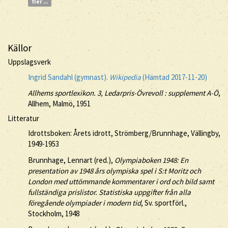
fler ...
Källor
Uppslagsverk
Ingrid Sandahl (gymnast).
Wikipedia
(Hämtad 2017-11-20)
Allhems sportlexikon. 3, Ledarpris-Övrevoll : supplement A-Ö
,
Allhem, Malmö, 1951
Litteratur
Idrottsboken: Årets idrott, Strömberg/Brunnhage, Vällingby,
1949-1953
Brunnhage, Lennart (red.),
Olympiaboken 1948: En
presentation av 1948 års olympiska spel i S:t Moritz och
London med uttömmande kommentarer i ord och bild samt
fullständiga prislistor. Statistiska uppgifter från alla
föregående olympiader i modern tid
, Sv. sportförl.,
Stockholm, 1948