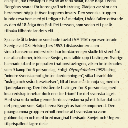
disciplin, där redskapet bestod av röda bollar, hade Kaija-Leena
Bergérus svarat för koreografi och träning. Glädjen var stor och
berömmet högljutt över truppens insats. Den svenska truppen
kunde resa hem med ytterligare två medaljer, i båda fallen erövrade
av den då 18-åriga Ann-Sofi Pettersson, som sedan ett par år
tillbaka tillhörde landets elit.
Sju av de åtta kvinnor som hade tävlat i VM 1950 representerade
Sverige vid OS i Helsingfors 1952. I diskussionerna om
vinstchanserna underströks hur konkurrensen skulle bli stenhård
när alla nationer, inklusive Sovjet, nu ställde upp i tävlingen. Sverige
hamnade utanför prispallen i nationstävlingen, vilken betecknades
som 9-kamp för 6-personslag. Enligt
Olympiaboken 1952
bidrog
”mindre svenska motigheter i bedömningen”, vilka föranledde
”många och svåra besvikelser”, till att man måste nöja sig med en
fjärdeplacering. Den fristående tävlingen för 8-personslag med
lösa redskap innebar dock en stor triumf för det svenska laget.
Med sina röda bollar genomförde svenskorna på ett fulländat sätt
det program som Kaija-Leena Bergérus hade komponerat. Den
poängsumma gruppen erhöll innebar att svenskorna vann
guldmedaljen och med bred marginal förvisade Sovjet och Ungern
till prispallens lägre delar.