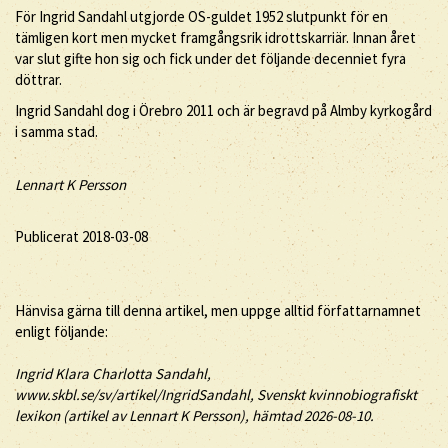
För Ingrid Sandahl utgjorde OS-guldet 1952 slutpunkt för en
tämligen kort men mycket framgångsrik idrottskarriär. Innan året
var slut gifte hon sig och fick under det följande decenniet fyra
döttrar.
Ingrid Sandahl dog i Örebro 2011 och är begravd på Almby kyrkogård
i samma stad.
Lennart K Persson
Publicerat 2018-03-08
Hänvisa gärna till denna artikel, men uppge alltid författarnamnet
enligt följande:
Ingrid
Klara Charlotta
Sandahl
,
www.skbl.se/sv/artikel/IngridSandahl, Svenskt kvinnobiografiskt
lexikon (artikel av
Lennart K Persson), hämtad 2026-08-10.