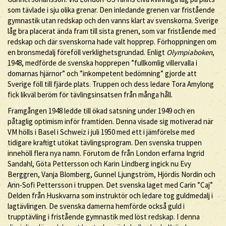
som tävlade i sju olika grenar. Den inledande grenen var fristående
gymnastik utan redskap och den vanns klart av svenskorna. Sverige
låg bra placerat ända fram till sista grenen, som var fristående med
redskap och där svenskorna hade valt hopprep. Förhoppningen om
en bronsmedalj föreföll verklighetsgrundad. Enligt
Olympiaboken
,
1948, medförde de svenska hopprepen ”fullkomlig villervalla i
domarnas hjärnor” och ”inkompetent bedömning” gjorde att
Sverige föll till fjärde plats. Truppen och dess ledare Tora Amylong
fick likväl beröm för tävlingsinsatsen från många håll.
Framgången 1948 ledde till ökad satsning under 1949 och en
påtaglig optimism inför framtiden. Denna visade sig motiverad när
VM hölls i Basel i Schweiz i juli 1950 med ett i jämförelse med
tidigare kraftigt utökat tävlingsprogram. Den svenska truppen
innehöll flera nya namn. Förutom de från London erfarna Ingrid
Sandahl, Göta Pettersson och Karin Lindberg ingick nu Evy
Berggren, Vanja Blomberg, Gunnel Ljungström, Hjördis Nordin och
Ann-Sofi Pettersson i truppen. Det svenska laget med Carin ”Caj”
Delden från Huskvarna som instruktör och ledare tog guldmedalj i
lagtävlingen. De svenska damerna hemförde också guld i
trupptävling i fristående gymnastik med löst redskap. I denna