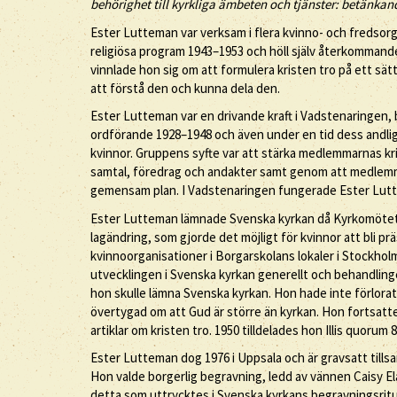
behörighet till kyrkliga ämbeten och tjänster: betänka
Ester Lutteman var verksam i flera kvinno- och fredsor
religiösa program 1943–1953 och höll själv återkommande
vinnlade hon sig om att formulera kristen tro på ett sätt
att förstå den och kunna dela den.
Ester Lutteman var en drivande kraft i Vadstenaringen, 
ordförande 1928–1948 och även under en tid dess andlig
kvinnor. Gruppens syfte var att stärka medlemmarnas kr
samtal, föredrag och andakter samt genom att medlemma
gemensam plan. I Vadstenaringen fungerade Ester Lutt
Ester Lutteman lämnade Svenska kyrkan då Kyrkomötet 19
lagändring, som gjorde det möjligt för kvinnor att bli p
kvinnoorganisationer i Borgarskolans lokaler i Stockholm
utvecklingen i Svenska kyrkan generellt och behandling
hon skulle lämna Svenska kyrkan. Hon hade inte förlorat 
övertygad om att Gud är större än kyrkan. Hon fortsatt
artiklar om kristen tro. 1950 tilldelades hon Illis quorum 
Ester Lutteman dog 1976 i Uppsala och är gravsatt till
Hon valde borgerlig begravning, ledd av vännen Caisy El
detta som uttrycktes i Svenska kyrkans begravningsritu