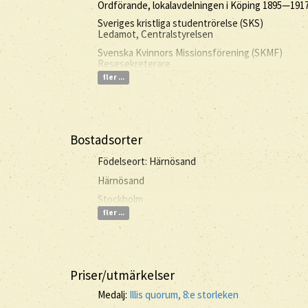
Ordförande, lokalavdelningen i Köping 1895—191
Sveriges kristliga studentrörelse (SKS)
Ledamot, Centralstyrelsen
Svenska Kvinnors Missionsförening (SKMF)
Resesekreterare
fler ...
Bostadsorter
Födelseort: Härnösand
Härnösand
Stockholm
fler ...
Priser/utmärkelser
Medalj:
Illis quorum, 8:e storleken