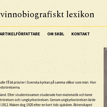
vinnobiografiskt lexikon
ARTIKELFÖRFATTARE
OM SKBL
KONTAKT
ulle få bli präster i Svenska kyrkan på samma villkor som män. Hon
redsrörelserna.
anland. Efter studentexamen studerade hon matematik och kemi
entrörelsen och i ungkyrkorörelsen. Genom ungkyrkorörelsen lärde
 1912. Maken dog 1920 efter en kort tids sjukdom. Äktenskapet