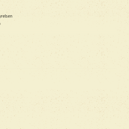
tyrelsen
o