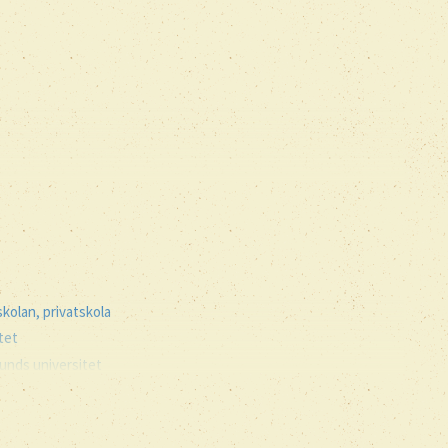
skolan, privatskola
tet
unds universitet