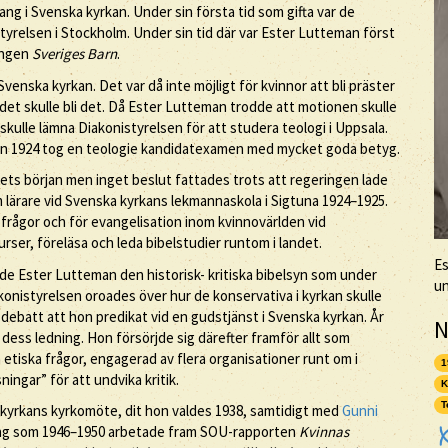
ng i Svenska kyrkan. Under sin första tid som gifta var de
tyrelsen i Stockholm. Under sin tid där var Ester Lutteman först
ingen
Sveriges Barn
.
Svenska kyrkan. Det var då inte möjligt för kvinnor att bli präster
t skulle bli det. Då Ester Lutteman trodde att motionen skulle
skulle lämna Diakonistyrelsen för att studera teologi i Uppsala.
 hon 1924 tog en teologie kandidatexamen med mycket goda betyg.
ets början men inget beslut fattades trots att regeringen lade
 lärare vid Svenska kyrkans lekmannaskola i Sigtuna 1924–1925.
frågor och för evangelisation inom kvinnovärlden vid
urser, föreläsa och leda bibelstudier runtom i landet.
Es
ade Ester Lutteman den historisk- kritiska bibelsyn som under
un
konistyrelsen oroades över hur de konservativa i kyrkan skulle
debatt att hon predikat vid en gudstjänst i Svenska kyrkan. År
N
dess ledning. Hon försörjde sig därefter framför allt som
 etiska frågor, engagerad av flera organisationer runt om i
1
ningar” för att undvika kritik.
K
T
 kyrkans kyrkomöte, dit hon valdes 1938, samtidigt med
Gunni
ning som 1946–1950 arbetade fram SOU-rapporten
Kvinnas