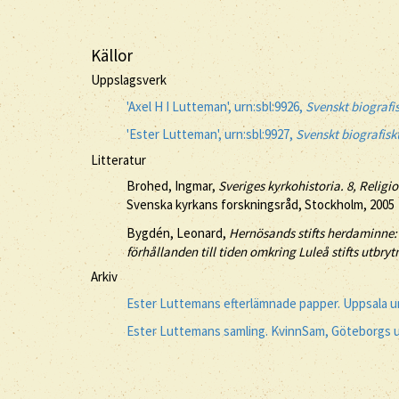
Källor
Uppslagsverk
'Axel H I Lutteman', urn:sbl:9926,
Svenskt biografis
'Ester Lutteman', urn:sbl:9927,
Svenskt biografisk
Litteratur
Brohed, Ingmar,
Sveriges kyrkohistoria. 8, Relig
Svenska kyrkans forskningsråd, Stockholm, 2005
Bygdén, Leonard,
Hernösands stifts herdaminne:
förhållanden till tiden omkring Luleå stifts utbryt
Arkiv
Ester Luttemans efterlämnade papper. Uppsala un
Ester Luttemans samling. KvinnSam, Göteborgs u