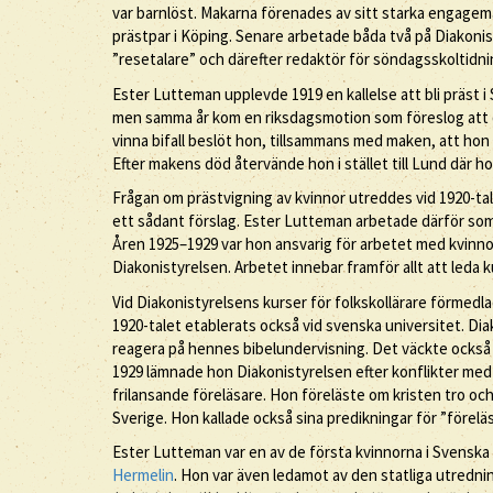
var barnlöst. Makarna förenades av sitt starka engagema
prästpar i Köping. Senare arbetade båda två på Diakonis
”resetalare” och därefter redaktör för söndagsskoltidn
Ester Lutteman upplevde 1919 en kallelse att bli präst i 
men samma år kom en riksdagsmotion som föreslog att de
vinna bifall beslöt hon, tillsammans med maken, att hon 
Efter makens död återvände hon i stället till Lund där
Frågan om prästvigning av kvinnor utreddes vid 1920-tal
ett sådant förslag. Ester Lutteman arbetade därför som
Åren 1925–1929 var hon ansvarig för arbetet med kvinno
Diakonistyrelsen. Arbetet innebar framför allt att leda k
Vid Diakonistyrelsens kurser för folkskollärare förmedl
1920-talet etablerats också vid svenska universitet. Dia
reagera på hennes bibelundervisning. Det väckte också 
1929 lämnade hon Diakonistyrelsen efter konflikter med 
frilansande föreläsare. Hon föreläste om kristen tro och
Sverige. Hon kallade också sina predikningar för ”föreläs
Ester Lutteman var en av de första kvinnorna i Svenska
Hermelin
. Hon var även ledamot av den statliga utred