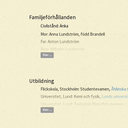
Familjeförhållanden
Civilstånd: Änka
Mor: Anna Lundström, född Brandell
Far: Anton Lundström
Bror: Wilhelm Lundström
fler ...
Utbildning
Flickskola, Stockholm: Studentexamen,
Åhlinska 
Universitet, Lund: Kemi och fysik,
Lunds universi
Universitet, Lund: Teologisk-filosofisk examen,
L
fler ...