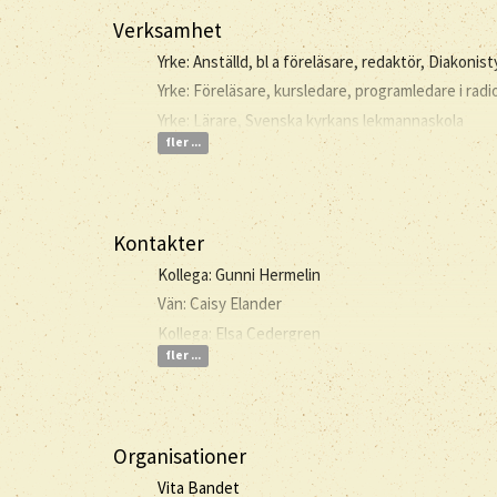
Verksamhet
Yrke: Anställd, bl a föreläsare, redaktör, Diakonis
Yrke: Föreläsare, kursledare, programledare i radi
Yrke: Lärare, Svenska kyrkans lekmannaskola
fler ...
Kontakter
Kollega: Gunni Hermelin
Vän: Caisy Elander
Kollega: Elsa Cedergren
fler ...
Organisationer
Vita Bandet