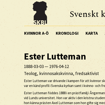
Svenskt k
KVINNOR A-Ö
KRONOLOGI
KARTA
Ester
Lutteman
1888-03-03
—
1976-04-12
Teolog, kvinnosakskvinna, fredsaktivist
Ester Lutteman var drivande i kampen för att kvinnor sk
var en känd profil i Svenska kyrkan samt i kvinno- och f
Ester Lutteman föddes 1888 i en prästfamilj i Ångerm
vid Lunds universitet. Hon var aktiv i den kristna stud
hon känna prästen Axel Lutteman som hon gifte sig med