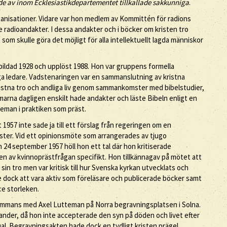
nde av inom Ecklesiastikdepartementet tillkallade sakkunniga
.
ganisationer. Vidare var hon medlem av Kommittén för radions
 radioandakter. I dessa andakter och i böcker om kristen tro
 som skulle göra det möjligt för alla intellektuellt lagda människor
bildad 1928 och upplöst 1988. Hon var gruppens formella
a ledare. Vadstenaringen var en sammanslutning av kristna
istna tro och andliga liv genom sammankomster med bibelstudier,
rna dagligen enskilt hade andakter och läste Bibeln enligt en
eman i praktiken som präst.
57 inte sade ja till ett förslag från regeringen om en
räster. Vid ett opinionsmöte som arrangerades av tjugo
 24 september 1957 höll hon ett tal där hon kritiserade
en av kvinnoprästfrågan specifikt. Hon tillkännagav på mötet att
sin tro men var kritisk till hur Svenska kyrkan utvecklats och
e dock att vara aktiv som föreläsare och publicerade böcker samt
8:e storleken.
sammans med Axel Lutteman på Norra begravningsplatsen i Solna.
ander, då hon inte accepterade den syn på döden och livet efter
al. Begravningsakten hade dock en tydligt kristen prägel.