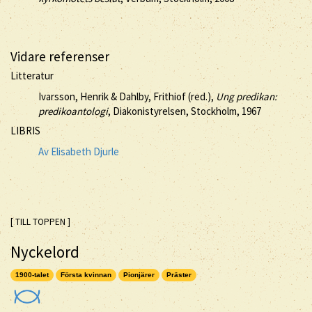
Vidare referenser
Litteratur
Ivarsson, Henrik & Dahlby, Frithiof (red.),
Ung predikan:
predikoantologi
, Diakonistyrelsen, Stockholm, 1967
LIBRIS
Av Elisabeth Djurle
[ TILL TOPPEN ]
Nyckelord
1900-talet
Första kvinnan
Pionjärer
Präster