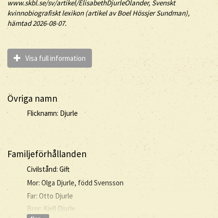
www.skbl.se/sv/artikel/ElisabethDjurleOlander, Svenskt
kvinnobiografiskt lexikon (artikel av
Boel Hössjer Sundman),
hämtad 2026-08-07.
Visa full information
Övriga namn
Flicknamn: Djurle
Familjeförhållanden
Civilstånd: Gift
Mor: Olga Djurle, född Svensson
Far: Otto Djurle
Bror: Kjell Djurle