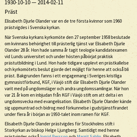
1930-10-10
—
2014-02-11
Präst
Elisabeth Djurle Olander var en de tre första kvinnor som 1960
prästvigdes i Svenska kyrkan.
När Svenska kyrkans kyrkomöte den 27 september 1958 beslutade
om kvinnans behörighet till prästerlig tjänst var Elisabeth Djurle
Olander 28 år. Hon hade samma år tagit teologie kandidatexamen
vid Lunds universitet och under hösten påbörjat praktisk
prästutbildning i Lund. Hon hade tidigare upplevt en prästkallelse
och kyrkomötets beslut gjorde det möjligt för henne att också bli
präst. Bakgrunden fanns i ett engagemang i Sveriges kristliga
gymnasistförbund, KGF, i Växjö stift där Elisabeth Djurle Olander
varit med på ungdomsläger och andra ungdomssamlingar. När hon
var 21 år kom en inbjudan från KGF i Växjö stift om att delta i en
ungdomsvecka med evangelisation. Elisabeth Djurle Olander kände
sig uppmuntrad och bidrog med förkunnelse i gudstjänstfirandet
under flera år i början av 1950-talet inom ramen för KGF.
Elisabeth Djurle Olander prästvigdes för Stockholms stift i
Storkyrkan av biskop Helge Ljungberg. Samtidigt med henne
prästvigdes också
Ingrid Persson
och
Margit Sahlin
. Elisabeth