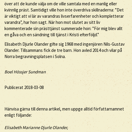
över att de kunde välja om de ville samtala med en manlig eller
kvinnlig präst. Samtidigt ville hon inte överdriva skillnaderna: ”Det
är viktigt att vi lär av varandras livserfarenheter och kompletterar
varandra”, har hon sagt. När hon mot slutet av sitt liv
kommenterade sin prästtjänst summerade hon: ”För mig blev allt
en gåva och en sändning till tjänst i Kristi efterföljd.”
Elisabeth Djurle Olander gifte sig 1968 med ingenjören Nils-Gustav
Olander. Tillsammans fick de tre barn. Hon avled 2014 och vilar på
Norra begravningsplatsen i Solna.
Boel Hössjer Sundman
Publicerat 2018-03-08
Hänvisa gärna till denna artikel, men uppge alltid författarnamnet
enligt följande:
Elisabeth
Marianne
Djurle Olander
,