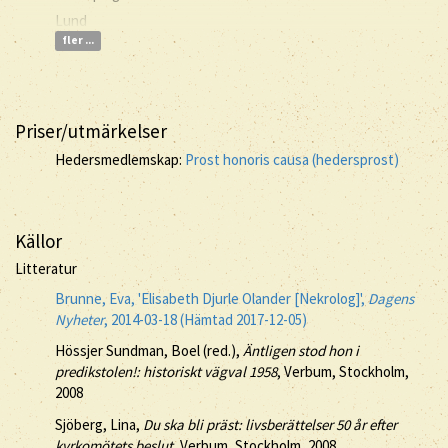
Lund
fler ...
Priser/utmärkelser
Hedersmedlemskap:
Prost honoris causa (hedersprost)
Källor
Litteratur
Brunne, Eva, 'Elisabeth Djurle Olander [Nekrolog]',
Dagens
Nyheter
, 2014-03-18 (Hämtad 2017-12-05)
Hössjer Sundman, Boel (red.),
Äntligen stod hon i
predikstolen!: historiskt vägval 1958
, Verbum, Stockholm,
2008
Sjöberg, Lina,
Du ska bli präst: livsberättelser 50 år efter
kyrkomötets beslut
, Verbum, Stockholm, 2008