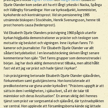
Djurle Olander kom sedan att ha ett långt yrkesliv i Nacka, Spånga
och Vällingby församlingar. Hon var kyrkoadjunkt, komminister,
kyrkoherde och kontraktsprost. Vid sin pensionering 1995
utnämnde biskopen i Stockholm, Henrik Svenungsson, henne till
prost honoris causa (hedersprost).
Vid Elisabeth Djurle Olanders prästvigning 1960 pågick utanför
kyrkan högljudda demonstrationer av präster och teologer som
motsatte sig beslutet och vigningen. Inne i kyrkan fanns TV-
kameror och journalister. För Elisabeth Djurle Olander var allt
sådant betydelselöst. I en levnadsteckning skriven långt senare
kommenterar hon själv: ”Det fanns grupper som demonstrerade i
början. Jag har dock aldrig demonstrerat tillbaka, men alltid hållit
fast vid att jag var präst och hade tjänst i kyrkan”.
I sin prästgärning betonade Elisabeth Djurle Olander själavården,
förkunnelsen samt gudstjänsterna. Hon konstaterade att
predikotexterna var givna under kyrkoåret: ”Prästens uppgift är att
sätta in dem i verkligheten, i själva livet, så att de talar till
människor och deras livssituation”. En annan viktig del i hennes
tjänst som präst var sorgesamtal och själavård, där tystnadsplikten
var central. Hon upplevde att församlingsborna kände sig lättade