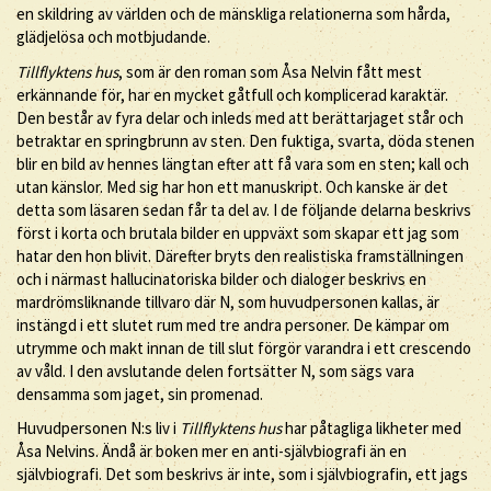
en skildring av världen och de mänskliga relationerna som hårda,
glädjelösa och motbjudande.
Tillflyktens hus
, som är den roman som Åsa Nelvin fått mest
erkännande för, har en mycket gåtfull och komplicerad karaktär.
Den består av fyra delar och inleds med att berättarjaget står och
betraktar en springbrunn av sten. Den fuktiga, svarta, döda stenen
blir en bild av hennes längtan efter att få vara som en sten; kall och
utan känslor. Med sig har hon ett manuskript. Och kanske är det
detta som läsaren sedan får ta del av. I de följande delarna beskrivs
först i korta och brutala bilder en uppväxt som skapar ett jag som
hatar den hon blivit. Därefter bryts den realistiska framställningen
och i närmast hallucinatoriska bilder och dialoger beskrivs en
mardrömsliknande tillvaro där N, som huvudpersonen kallas, är
instängd i ett slutet rum med tre andra personer. De kämpar om
utrymme och makt innan de till slut förgör varandra i ett crescendo
av våld. I den avslutande delen fortsätter N, som sägs vara
densamma som jaget, sin promenad.
Huvudpersonen N:s liv i
Tillflyktens hus
har påtagliga likheter med
Åsa Nelvins. Ändå är boken mer en anti-självbiografi än en
självbiografi. Det som beskrivs är inte, som i självbiografin, ett jags