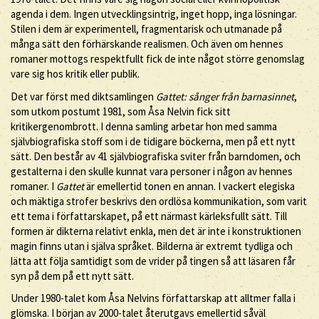
agenda i dem. Ingen utvecklingsintrig, inget hopp, inga lösningar.
Stilen i dem är experimentell, fragmentarisk och utmanade på
många sätt den förhärskande realismen. Och även om hennes
romaner mottogs respektfullt fick de inte något större genomslag
vare sig hos kritik eller publik.
Det var först med diktsamlingen
Gattet: sånger från barnasinnet
,
som utkom postumt 1981, som Åsa Nelvin fick sitt
kritikergenombrott. I denna samling arbetar hon med samma
självbiografiska stoff som i de tidigare böckerna, men på ett nytt
sätt. Den består av 41 självbiografiska sviter från barndomen, och
gestalterna i den skulle kunnat vara personer i någon av hennes
romaner. I
Gattet
är emellertid tonen en annan. I vackert elegiska
och mäktiga strofer beskrivs den ordlösa kommunikation, som varit
ett tema i författarskapet, på ett närmast kärleksfullt sätt. Till
formen är dikterna relativt enkla, men det är inte i konstruktionen
magin finns utan i själva språket. Bilderna är extremt tydliga och
lätta att följa samtidigt som de vrider på tingen så att läsaren får
syn på dem på ett nytt sätt.
Under 1980-talet kom Åsa Nelvins författarskap att alltmer falla i
glömska. I början av 2000-talet återutgavs emellertid såväl