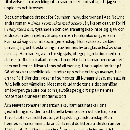
tillblivelse och utveckling utan snarare det motsatta; ett jag som
upplöses och krossas.
Det utmärkande draget för Stumpan, huvudpersonen i Åsa Nelvins
andra roman
Kvinnan som lekte med dockor
, är, liksom det var för N
i
Tillflyktens hus
, tystnaden och det främlingskap inför sig själv och
andra som den innebär. Stumpan är en föräldralös ung, ensam
kvinna på väg ut ur all social gemenskap. Hon äcklas av världen
omkring sig och beskrivningen av hennes liv präglas också av stor
avsmak. Hon har en, även för sig själv, obegriplig relation med en
äldre, straffad och alkoholiserad man. När han lämnar henne är det
som om hennes tillvaro töms på all mening. Hon staplar böcker på
Göteborgs stadsbibliotek, vandrar upp och ner längs Avenyn, har
en rad förhållanden, reser på semester till Nyhamnsläge, men allt är
fult, kallt och vämjeligt. Mest motbjudande ter sig det barnlösa
småborgerliga äldre par som självpåtaget gjort sig till hennes
fosterföräldrar efter moderns död.
Åsa Nelvins romaner är sarkastiska, närmast hätska i sina
gestaltningar av den traditionella kvinnorollen och de har, som
1970-talets kvinnolitteratur, ett självbiografiskt anslag. Men
hennes romaner rimmade ändå illa med de litterära idealen under
1970-talet. Det finns vare sig någon social eller kvinnopolitisk