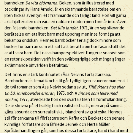
barnboken
De vita björnarna
. Boken, som är illustrerad med
teckningar av Hans Arnold, är en skrämmande berättelse om en
liten flickas äventyr i ett främmande och farligt land. Hon vill gärna
axla hjälterollen och vara en räddare i nöden men förmår inte. Även
den följande barnboken,
Det lilla landet
, 1971, är en sagoliknande
berättelse om ett litet barn med uppdrag men inte förmåga att
bekämpa ondskan. Hennes barnböcker ter sig dock mindre som
böcker för barn än som ett sätt att berätta om hur fasansfullt det
är att vara barn. Det naiva barnperspektivet fungerar snarast som
en retorisk position varifrån den svårbegripliga och många gånger
skrämmande omvärlden betraktas.
Det finns en stark kontinuitet i Åsa Nelvins författarskap.
Barnböckernas tematik och stil går tydligt igen i vuxenromanerna. I
de två romaner som Åsa Nelvin sedan gav ut,
Tillflyktens hus eller
En f.d. inneboendes erinran
, 1975, och
Kvinnan som lekte med
dockor
, 1977, utvecklade hon den svarta stilen till formfulländning.
De är skrivna på ett sakligt och realistiskt sätt, men är på samma
gång absurda och surrealistiska, ibland rentav groteska. Hennes
stil för tankarna till författare som Kafka och Beckett och senare
kvinnliga författare som Elfriede Jelinek och Herta Müller.
Språkbehandlingen går, som hos dessa författare, hand i hand med