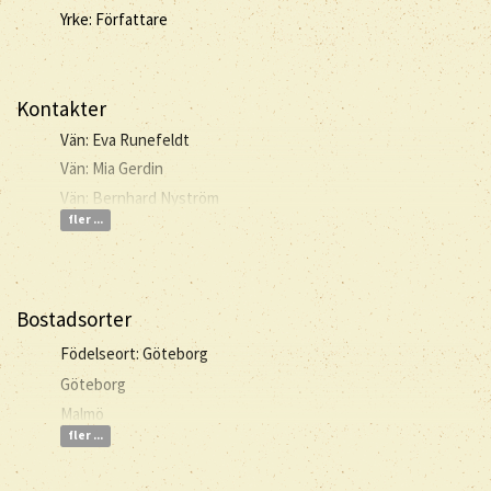
Yrke: Författare
Kontakter
Vän: Eva Runefeldt
Vän: Mia Gerdin
Vän: Bernhard Nyström
fler ...
Bostadsorter
Födelseort: Göteborg
Göteborg
Malmö
fler ...