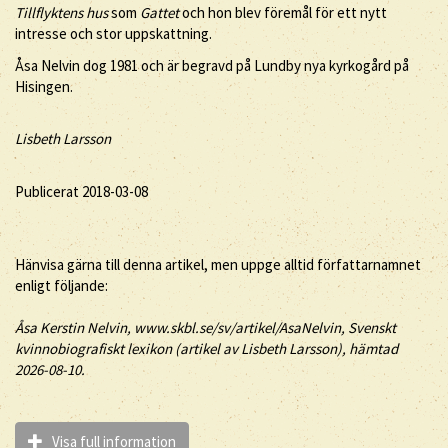
Tillflyktens hus
som
Gattet
och hon blev föremål för ett nytt
intresse och stor uppskattning.
Åsa Nelvin dog 1981 och är begravd på Lundby nya kyrkogård på
Hisingen.
Lisbeth Larsson
Publicerat 2018-03-08
Hänvisa gärna till denna artikel, men uppge alltid författarnamnet
enligt följande:
Åsa
Kerstin
Nelvin
, www.skbl.se/sv/artikel/AsaNelvin, Svenskt
kvinnobiografiskt lexikon (artikel av
Lisbeth Larsson), hämtad
2026-08-10.
Visa full information