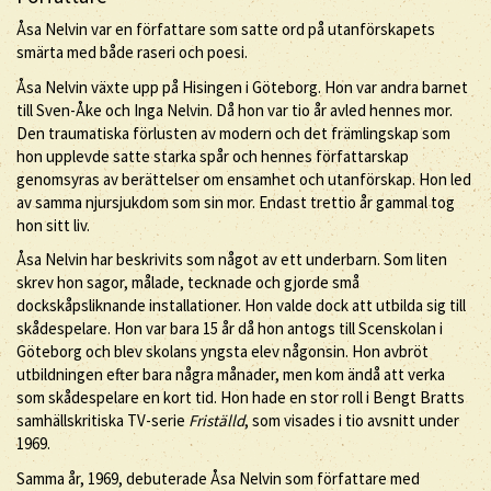
Åsa Nelvin var en författare som satte ord på utanförskapets
smärta med både raseri och poesi.
Åsa Nelvin växte upp på Hisingen i Göteborg. Hon var andra barnet
till Sven-Åke och Inga Nelvin. Då hon var tio år avled hennes mor.
Den traumatiska förlusten av modern och det främlingskap som
hon upplevde satte starka spår och hennes författarskap
genomsyras av berättelser om ensamhet och utanförskap. Hon led
av samma njursjukdom som sin mor. Endast trettio år gammal tog
hon sitt liv.
Åsa Nelvin har beskrivits som något av ett underbarn. Som liten
skrev hon sagor, målade, tecknade och gjorde små
dockskåpsliknande installationer. Hon valde dock att utbilda sig till
skådespelare. Hon var bara 15 år då hon antogs till Scenskolan i
Göteborg och blev skolans yngsta elev någonsin. Hon avbröt
utbildningen efter bara några månader, men kom ändå att verka
som skådespelare en kort tid. Hon hade en stor roll i Bengt Bratts
samhällskritiska TV-serie
Friställd
, som visades i tio avsnitt under
1969.
Samma år, 1969, debuterade Åsa Nelvin som författare med