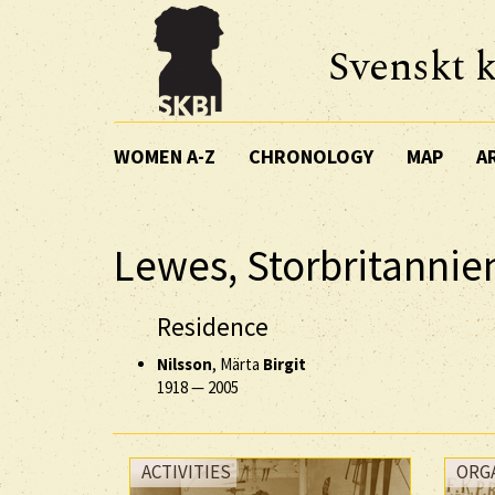
Svenskt k
WOMEN A-Z
CHRONOLOGY
MAP
A
Lewes, Storbritannie
Residence
Nilsson
, Märta
Birgit
1918
—
2005
ACTIVITIES
ORG