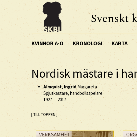
Svenskt k
KVINNOR A-Ö
KRONOLOGI
KARTA
Nordisk mästare i ha
Almqvist
,
Ingrid
Margareta
Spjutkastare, handbollsspelare
1927
—
2017
[ TILL TOPPEN ]
VERKSAMHET
ORG