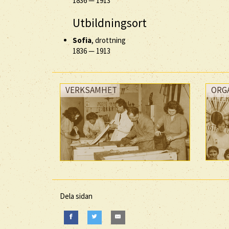
1836
—
1913
Utbildningsort
Sofia
, drottning
1836
—
1913
VERKSAMHET
ORG
Dela sidan