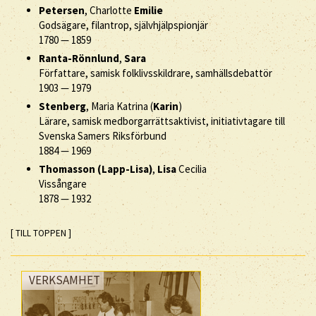
Petersen
, Charlotte
Emilie
Godsägare, filantrop, självhjälpspionjär
1780
—
1859
Ranta-Rönnlund
,
Sara
Författare, samisk folklivsskildrare, samhällsdebattör
1903
—
1979
Stenberg
, Maria Katrina (
Karin
)
Lärare, samisk medborgarrättsaktivist, initiativtagare till
Svenska Samers Riksförbund
1884
—
1969
Thomasson (Lapp-Lisa)
,
Lisa
Cecilia
Vissångare
1878
—
1932
[ TILL TOPPEN ]
VERKSAMHET