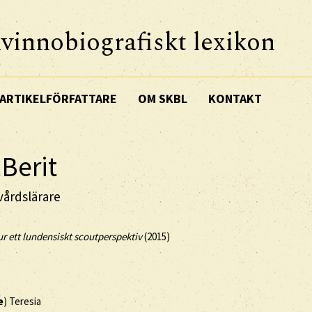
vinnobiografiskt lexikon
ARTIKELFÖRFATTARE
OM SKBL
KONTAKT
Berit
vårdslärare
r ett lundensiskt scoutperspektiv
(2015)
e
) Teresia