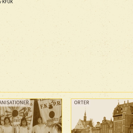
av KFUK
ANISATIONER
ORTER