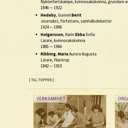
Nykterhetskämpe, kvinnosakskvinna, grundare 
1846
—
1922
Hedeby
, Gunnel
Berit
Journalist, författare, samhällsdebattör
1924
—
1996
Holgersson
, Karin
Ebba
Sofia
Lärare, kvinnosakskvinna
1885
—
1966
Ribbing
,
Maria
Aurora Augusta
Lärare, filantrop
1842
—
1910
[ TILL TOPPEN ]
VERKSAMHET
ORG