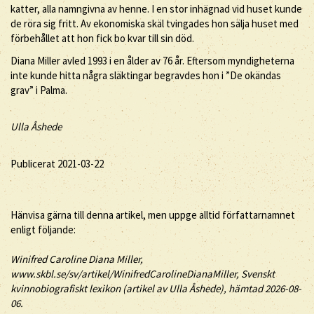
katter, alla namngivna av henne. I en stor inhägnad vid huset kunde
de röra sig fritt. Av ekonomiska skäl tvingades hon sälja huset med
förbehållet att hon fick bo kvar till sin död.
Diana Miller avled 1993 i en ålder av 76 år. Eftersom myndigheterna
inte kunde hitta några släktingar begravdes hon i ”De okändas
grav” i Palma.
Ulla Åshede
Publicerat 2021-03-22
Hänvisa gärna till denna artikel, men uppge alltid författarnamnet
enligt följande:
Winifred Caroline
Diana
Miller
,
www.skbl.se/sv/artikel/WinifredCarolineDianaMiller, Svenskt
kvinnobiografiskt lexikon (artikel av
Ulla Åshede), hämtad 2026-08-
06.