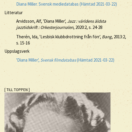
Diana Miller. Svensk mediedatabas (Hämtad 2021-03-22)
Litteratur
Arvidsson, Alf, 'Diana Miller',
Jazz : världens äldsta
jazztidskrift : Orkesterjournalen
, 2020:2, s. 24-28
Therén, Ida, 'Lesbisk klubbdrottning från förr',
Bang
, 2013:2,
s. 15-16
Uppslagsverk
'Diana Miller',
Svensk filmdatabas
(Hämtad 2021-03-22)
[ TILL TOPPEN ]