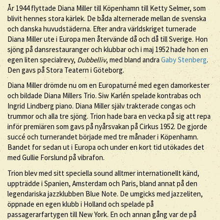
År 1944 flyttade Diana Miller till Köpenhamn till Ketty Selmer, som
blivit hennes stora kärlek. De båda alternerade mellan de svenska
och danska huvudstäderna. Efter andra världskriget turnerade
Diana Miller ute i Europa men återvände då och då till Sverige. Hon
sjöng på dansrestauranger och klubbar och i maj 1952 hade hon en
egen liten specialrevy,
Dubbelliv
, med bland andra
Gaby Stenberg
.
Den gavs på Stora Teatern i Göteborg.
Diana Miller drömde nu om en Europaturné med egen damorkester
och bildade Diana Millers Trio. Siw Karlén spelade kontrabas och
Ingrid Lindberg piano. Diana Miller själv trakterade congas och
trummor och alla tre sjöng. Trion hade bara en vecka på sig att repa
inför premiären som gavs på nyårsvakan på Cirkus 1952. De gjorde
succé och turnerandet började med tre månader i Köpenhamn.
Bandet for sedan ut i Europa och under en kort tid utökades det
med Gullie Forslund på vibrafon.
Trion blev med sitt speciella sound alltmer internationellt känd,
uppträdde i Spanien, Amsterdam och Paris, bland annat på den
legendariska jazzklubben Blue Note. De umgicks med jazzeliten,
öppnade en egen klubb i Holland och spelade på
passagerarfartygen till New York. En och annan gång var de på