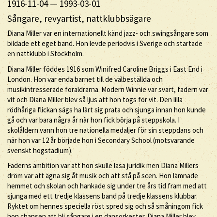
1916-11-04
—
1993-03-01
Sångare, revyartist, nattklubbsägare
Diana Miller var en internationellt känd jazz- och swingsångare som
bildade ett eget band. Hon levde periodvis i Sverige och startade
en nattklubb i Stockholm.
Diana Miller föddes 1916 som Winifred Caroline Briggs i East End i
London. Hon var enda barnet till de välbeställda och
musikintresserade föräldrarna. Modern Winnie var svart, fadern var
vit och Diana Miller blev så ljus att hon togs för vit. Den lilla
rödhåriga flickan sägs ha lärt sig prata och sjunga innan hon kunde
gå och var bara några år när hon fick börja på steppskola. I
skolåldern vann hon tre nationella medaljer för sin steppdans och
när hon var 12 år började hon i Secondary School (motsvarande
svenskt högstadium).
Faderns ambition var att hon skulle läsa juridik men Diana Millers
dröm var att ägna sig åt musik och att stå på scen. Hon lämnade
hemmet och skolan och hankade sig under tre års tid fram med att
sjunga med ett tredje klassens band på tredje klassens klubbar.
Ryktet om hennes speciella röst spred sig och så småningom fick
hon chansen att bli sångare i en dansorkester. Diana Miller blev