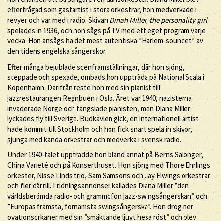
efterfrågad som gästartist i stora orkestrar, hon medverkade i
revyer och var med i radio. Skivan
Dinah Miller, the personality girl
spelades in 1936, och hon sågs på TV med ett eget program varje
vecka. Hon ansågs ha det mest autentiska ”Harlem-soundet” av
den tidens engelska sångerskor.
Efter många bejublade scenframställningar, där hon sjöng,
steppade och spexade, ombads hon uppträda på National Scala i
Köpenhamn. Därifrån reste hon med sin pianist till
jazzrestaurangen Regnbuen i Oslo. Året var 1940, nazisterna
invaderade Norge och fängslade pianisten, men Diana Miller
lyckades fly till Sverige. Budkavlen gick, en internationell artist
hade kommit till Stockholm och hon fick snart spela in skivor,
sjunga med kända orkestrar och medverka i svensk radio.
Under 1940-talet uppträdde hon bland annat på Berns Salonger,
China Varieté och på Konserthuset. Hon sjöng med Thore Ehrlings
orkester, Nisse Linds trio, Sam Samsons och Jay Elwings orkestrar
och fler därtill. I tidningsannonser kallades Diana Miller ”den
världsberömda radio- och grammofon jazz-swingsångerskan” och
”Europas främsta, förnämsta swingsångerska”. Hon drog ner
ovationsorkaner med sin ”smäktande ljuvt hesa röst” och blev