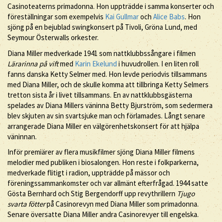
Casinoteaterns primadonna. Hon uppträdde i samma konserter och
föreställningar som exempelvis
Kai Gullmar
och
Alice Babs
. Hon
sjöng på en bejublad swingkonsert på Tivoli, Gröna Lund, med
Seymour Österwalls orkester.
Diana Miller medverkade 1941 som nattklubbssångare i filmen
Lärarinna på vift
med
Karin Ekelund
i huvudrollen. I en liten roll
fanns danska Ketty Selmer med. Hon levde periodvis tillsammans
med Diana Miller, och de skulle komma att tillbringa Ketty Selmers
tretton sista år i livet tillsammans. En av nattklubbsgästerna
spelades av Diana Millers väninna Betty Bjurström, som sedermera
blev skjuten av sin svartsjuke man och förlamades. Långt senare
arrangerade Diana Miller en välgörenhetskonsert för att hjälpa
väninnan.
Inför premiärer av flera musikfilmer sjöng Diana Miller filmens
melodier med publiken i biosalongen. Hon reste i folkparkerna,
medverkade flitigt i radion, uppträdde på mässor och
föreningssammankomster och var allmänt efterfrågad. 1944 satte
Gösta Bernhard och Stig Bergendorff upp revythrillern
Tjugo
svarta fötter
på Casinorevyn med Diana Miller som primadonna.
Senare översatte Diana Miller andra Casinorevyer till engelska.