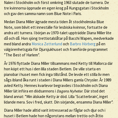
Nalen i Stockholm och först omkring 1963 slutade de turnera. De
tre kvinnorna öppnade en egen krog på Kungsgatan i Stockholm
och gav den samma namn som Blue Note i Paris.
Medan Diana Miller ägnade mesta tiden åt stockholmska Blue
Note, som blivit ett inneställe för lesbiska kvinnor, fortsatte de
andra att turnera. I början av 1970-talet uppträdde Diana Miller lite
då och då. Hon sjöng trettiotalslåtar på Bacchi Wapen, medverkade
med bland andra
Monica Zetterlund
och
Barbro Hörberg
på en
välgörenhetsgala för Djursjukhuset och framförde programmet
”The Best of Harlem”.
År 1976 flyttade Diana Miller tillsammans med Ketty till Mallorca där
hon köpt ett hus i den lilla staden Betlem. De ville starta en
pianobar i huset men fick inga tillstånd. De levde ett stilla liv men
sågs ibland åka runt i staden i Diana Millers gamla Chrysler. År 1989
avled Ketty. Hennes kvarlevor begravdes i Stockholm och Diana
Miller lät införa en dödsannons i
Dagens Nyheter
. Där stod det
bland annat: ”Min älskade Ketty är död. Lilla ’Scatterbrain’, inget
lidande mera. Sov i fred, skatt. Din sörjande, ensamma Diana Miller”.
Diana Miller hade alltid varit intresserad av fåglar och djur och i
huset i Betlem hade hon någonstans mellan trettio och åttio