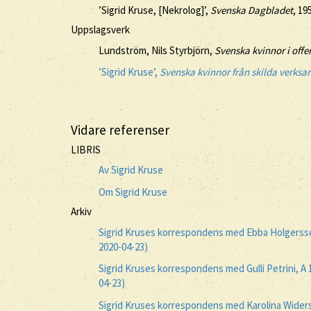
’Sigrid Kruse, [Nekrolog]’,
Svenska Dagbladet
, 19
Uppslagsverk
Lundström, Nils Styrbjörn,
Svenska kvinnor i offe
’Sigrid Kruse’,
Svenska kvinnor från skilda verks
Vidare referenser
LIBRIS
Av Sigrid Kruse
Om Sigrid Kruse
Arkiv
Sigrid Kruses korrespondens med Ebba Holgersso
2020-04-23)
Sigrid Kruses korrespondens med Gulli Petrini, A
04-23)
Sigrid Kruses korrespondens med Karolina Widers