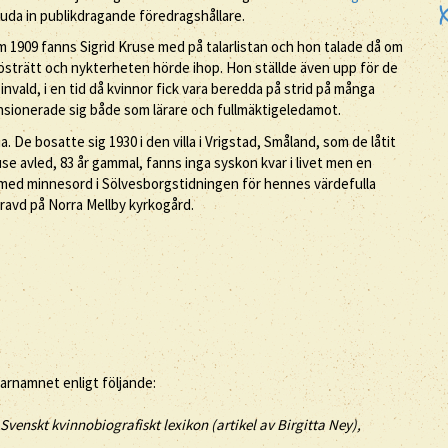
juda in publikdragande föredragshållare.
m 1909 fanns Sigrid Kruse med på talarlistan och hon talade då om
östrätt och nykterheten hörde ihop. Hon ställde även upp för de
 invald, i en tid då kvinnor fick vara beredda på strid på många
pensionerade sig både som lärare och fullmäktigeledamot.
De bosatte sig 1930 i den villa i Vrigstad, Småland, som de låtit
se avled, 83 år gammal, fanns inga syskon kvar i livet men en
 med minnesord i Sölvesborgstidningen för hennes värdefulla
ravd på Norra Mellby kyrkogård.
tarnamnet enligt följande:
 Svenskt kvinnobiografiskt lexikon (artikel av
Birgitta Ney),