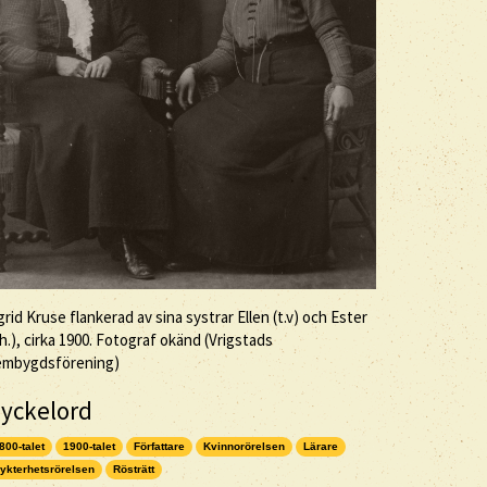
grid Kruse flankerad av sina systrar Ellen (t.v) och Ester
.h.), cirka 1900. Fotograf okänd (Vrigstads
embygdsförening)
yckelord
800-talet
1900-talet
Författare
Kvinnorörelsen
Lärare
ykterhetsrörelsen
Rösträtt