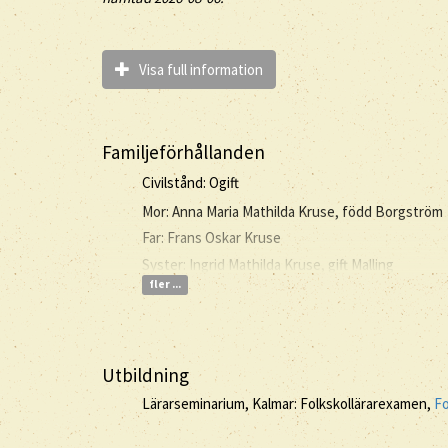
Visa full information
Familjeförhållanden
Civilstånd: Ogift
Mor: Anna Maria Mathilda Kruse, född Borgström
Far: Frans Oskar Kruse
Syster: Ingrid Mathilda Kruse, gift Malling
fler ...
Utbildning
Lärarseminarium, Kalmar: Folkskollärarexamen,
Fo