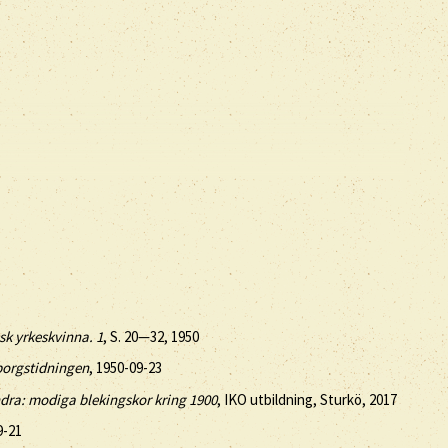
sk yrkeskvinna. 1
, S. 20—32, 1950
borgstidningen
, 1950-09-23
ndra: modiga blekingskor kring 1900
, IKO utbildning, Sturkö, 2017
9-21