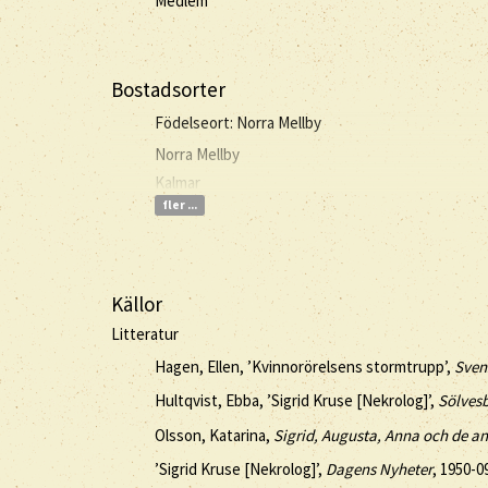
Medlem
Bostadsorter
Födelseort: Norra Mellby
Norra Mellby
Kalmar
fler ...
Källor
Litteratur
Hagen, Ellen, ’Kvinnorörelsens stormtrupp’,
Sven
Hultqvist, Ebba, ’Sigrid Kruse [Nekrolog]’,
Sölves
Olsson, Katarina,
Sigrid, Augusta, Anna och de a
’Sigrid Kruse [Nekrolog]’,
Dagens Nyheter
, 1950-0