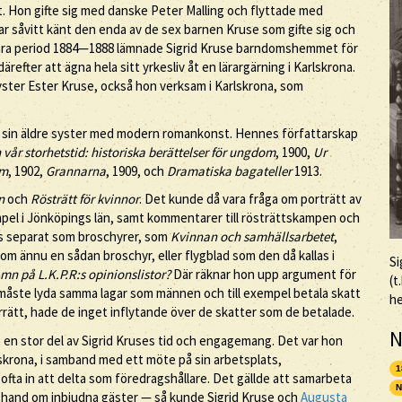
t. Hon gifte sig med danske Peter Malling och flyttade med
var såvitt känt den enda av de sex barnen Kruse som gifte sig och
terära period 1884—1888 lämnade Sigrid Kruse barndomshemmet för
därefter att ägna hela sitt yrkesliv åt en lärargärning i Karlskrona.
yster Ester Kruse, också hon verksam i Karlskrona, som
om sin äldre syster med modern romankonst. Hennes författarskap
 vår storhetstid: historiska berättelser för ungdom
, 1900,
Ur
om
, 1902,
Grannarna
, 1909, och
Dramatiska bagateller
1913.
n
och
Rösträtt för kvinnor
. Det kunde då vara fråga om porträtt av
empel i Jönköpings län, samt kommentarer till rösträttskampen och
es separat som broschyrer, som
Kvinnan och samhällsarbetet
,
kom ännu en sådan broschyr, eller flygblad som den då kallas i
Si
mn på L.K.P.R:s opinionslistor?
Där räknar hon upp argument för
(t
a måste lyda samma lagar som männen och till exempel betala skatt
h
rätt, hade de inget inflytande över de skatter som de betalade.
N
en stor del av Sigrid Kruses tid och engagemang. Det var hon
skrona, i samband med ett möte på sin arbetsplats,
1
 ofta in att delta som föredragshållare. Det gällde att samarbeta
N
a hand om inbjudna gäster — så kunde Sigrid Kruse och
Augusta