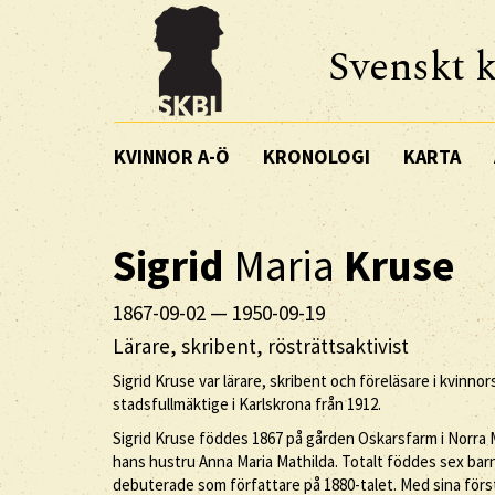
Svenskt k
KVINNOR A-Ö
KRONOLOGI
KARTA
Sigrid
Maria
Kruse
1867-09-02
—
1950-09-19
Lärare, skribent, rösträttsaktivist
Sigrid Kruse var lärare, skribent och föreläsare i kvinn
stadsfullmäktige i Karlskrona från 1912.
Sigrid Kruse föddes 1867 på gården Oskarsfarm i Norra 
hans hustru Anna Maria Mathilda. Totalt föddes sex barn 
debuterade som författare på 1880-talet. Med sina förs