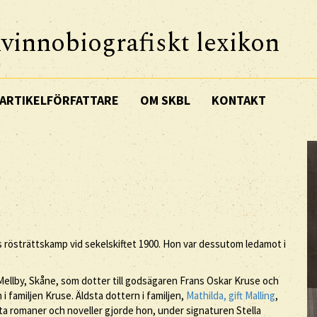
vinnobiografiskt lexikon
ARTIKELFÖRFATTARE
OM SKBL
KONTAKT
ors rösträttskamp vid sekelskiftet 1900. Hon var dessutom ledamot i
Mellby, Skåne, som dotter till godsägaren Frans Oskar Kruse och
i familjen Kruse. Äldsta dottern i familjen,
Mathilda, gift Malling
,
ta romaner och noveller gjorde hon, under signaturen Stella