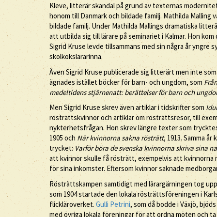
Kleve, litterär skandal på grund av texternas modernite
honom till Danmark och bildade familj. Mathilda Malling 
bildade familj. Under Mathilda Mallings dramatiska lit
att utbilda sig till lärare på seminariet i Kalmar. Hon kom 
Sigrid Kruse levde tillsammans med sin några år yngre s
skolkökslärarinna.
Även Sigrid Kruse publicerade sig litterärt men inte s
ägnades istället böcker för barn- och ungdom, som
Från
medeltidens stjärnenatt: berättelser för barn och ungd
Men Sigrid Kruse skrev även artiklar i tidskrifter som
Idu
rösträttskvinnor och artiklar om rösträttsresor, till ex
nykterhetsfrågan. Hon skrev längre texter som tryckt
1905 och
När kvinnorna sakna rösträtt
, 1913. Samma år 
trycket:
Varför böra de svenska kvinnorna skriva sina na
att kvinnor skulle få rösträtt, exempelvis att kvinnorn
för sina inkomster. Eftersom kvinnor saknade medborgar
Rösträttskampen samtidigt med lärargärningen tog upp 
som 1904 startade den lokala rösträttsföreningen i Karl
flickläroverket.
Gulli Petrini
, som då bodde i Växjö, bjöds
med övriga lokala föreningar för att ordna möten och t