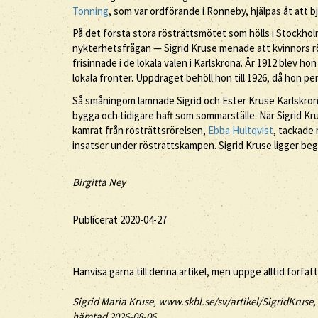
Tonning
, som var ordförande i Ronneby, hjälpas åt att b
På det första stora rösträttsmötet som hölls i Stockhol
nykterhetsfrågan — Sigrid Kruse menade att kvinnors r
frisinnade i de lokala valen i Karlskrona. År 1912 blev hon
lokala fronter. Uppdraget behöll hon till 1926, då hon 
Så småningom lämnade Sigrid och Ester Kruse Karlskrona. 
bygga och tidigare haft som sommarställe. När Sigrid Kru
kamrat från rösträttsrörelsen,
Ebba Hultqvist
, tackade
insatser under rösträttskampen. Sigrid Kruse ligger beg
Birgitta Ney
Publicerat 2020-04-27
Hänvisa gärna till denna artikel, men uppge alltid förfat
Sigrid
Maria
Kruse
, www.skbl.se/sv/artikel/SigridKruse,
hämtad 2026-08-06.