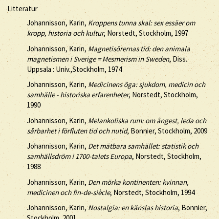
Litteratur
Johannisson, Karin,
Kroppens tunna skal: sex essäer om
kropp, historia och kultur
, Norstedt, Stockholm, 1997
Johannisson, Karin,
Magnetisörernas tid: den animala
magnetismen i Sverige = Mesmerism in Sweden
, Diss.
Uppsala : Univ.,Stockholm, 1974
Johannisson, Karin,
Medicinens öga: sjukdom, medicin och
samhälle - historiska erfarenheter
, Norstedt, Stockholm,
1990
Johannisson, Karin,
Melankoliska rum: om ångest, leda och
sårbarhet i förfluten tid och nutid
, Bonnier, Stockholm, 2009
Johannisson, Karin,
Det mätbara samhället: statistik och
samhällsdröm i 1700-talets Europa
, Norstedt, Stockholm,
1988
Johannisson, Karin,
Den mörka kontinenten: kvinnan,
medicinen och fin-de-siècle
, Norstedt, Stockholm, 1994
Johannisson, Karin,
Nostalgia: en känslas historia
, Bonnier,
Stockholm, 2001