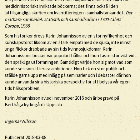
medicinhistoriskt inriktade böckerna; det finns också i den
lättillgängliga skriften om kvantifieringen i samhällstänkandet,
Det
mätbara samhället: statistik och samhällsdröm i 1700-talets
Europa
, 1988.
Som historiker drevs Karin Johannisson av en stor nyfikenhet och
kunskapstörst liksom av en stark empati med de sjuka, inte minst
unga flickor drabbade av sin tids kvinnosjukdomar. Karin
Johannissons böcker var populärt hållna och hon fäste stor vikt vid
den språkliga utformningen. Samtidigt värjde hon sig mot vad som
kunde ses som litterära ambitioner. Hon fick en stor publik och
ställde gärna upp med inlägg på seminarier och i debatter där hon
kunde använda sina historiska perspektiv för att belysa vår egen
tids hälsoproblem.
Karin Johannisson avled i november 2016 och är begravd på
Berthåga kyrkogård i Uppsala.
Ingemar Nilsson
Publicerat 2018-03-08