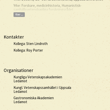
Yrke: Forskare, medicinhistoria, Humanistisk-
samhällsvetenskapliga forskningsrådet
fler ...
Kontakter
Kollega: Sten Lindroth
Kollega: Roy Porter
Organisationer
Kungliga Vetenskapsakademien
Ledamot
Kungl. Vetenskapssamhället i Uppsala
Ledamot
Gastronomiska Akademien
Ledamot