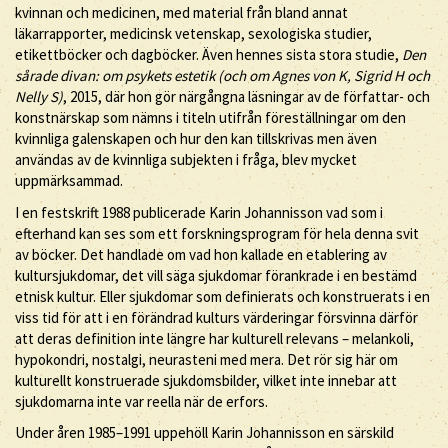
kvinnan och medicinen, med material från bland annat
läkarrapporter, medicinsk vetenskap, sexologiska studier,
etikettböcker och dagböcker. Även hennes sista stora studie,
Den
sårade divan: om psykets estetik (och om Agnes von K, Sigrid H och
Nelly S)
, 2015, där hon gör närgångna läsningar av de författar- och
konstnärskap som nämns i titeln utifrån föreställningar om den
kvinnliga galenskapen och hur den kan tillskrivas men även
användas av de kvinnliga subjekten i fråga, blev mycket
uppmärksammad.
I en festskrift 1988 publicerade Karin Johannisson vad som i
efterhand kan ses som ett forskningsprogram för hela denna svit
av böcker. Det handlade om vad hon kallade en etablering av
kultursjukdomar, det vill säga sjukdomar förankrade i en bestämd
etnisk kultur. Eller sjukdomar som definierats och konstruerats i en
viss tid för att i en förändrad kulturs värderingar försvinna därför
att deras definition inte längre har kulturell relevans – melankoli,
hypokondri, nostalgi, neurasteni med mera. Det rör sig här om
kulturellt konstruerade sjukdomsbilder, vilket inte innebar att
sjukdomarna inte var reella när de erfors.
Under åren 1985–1991 uppehöll Karin Johannisson en särskild