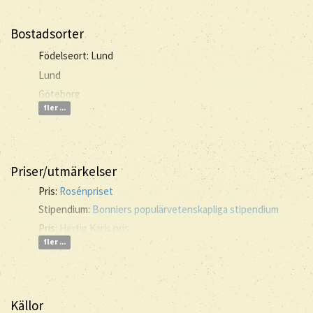
Bostadsorter
Födelseort: Lund
Lund
Göteborg
fler ...
Priser/utmärkelser
Pris:
Rosénpriset
Stipendium:
Bonniers populärvetenskapliga stipendium
Pris:
Hertig Karls pris
fler ...
Källor