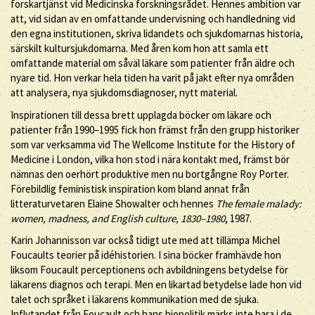
forskartjänst vid Medicinska forskningsrådet. Hennes ambition var
att, vid sidan av en omfattande undervisning och handledning vid
den egna institutionen, skriva lidandets och sjukdomarnas historia,
särskilt kultursjukdomarna. Med åren kom hon att samla ett
omfattande material om såväl läkare som patienter från äldre och
nyare tid. Hon verkar hela tiden ha varit på jakt efter nya områden
att analysera, nya sjukdomsdiagnoser, nytt material.
Inspirationen till dessa brett upplagda böcker om läkare och
patienter från 1990–1995 fick hon främst från den grupp historiker
som var verksamma vid The Wellcome Institute for the History of
Medicine i London, vilka hon stod i nära kontakt med, främst bör
nämnas den oerhört produktive men nu bortgångne Roy Porter.
Förebildlig feministisk inspiration kom bland annat från
litteraturvetaren Elaine Showalter och hennes
The female malady:
women, madness, and English culture, 1830–1980
, 1987.
Karin Johannisson var också tidigt ute med att tillämpa Michel
Foucaults teorier på idéhistorien. I sina böcker framhävde hon
liksom Foucault perceptionens och avbildningens betydelse för
läkarens diagnos och terapi. Men en likartad betydelse lade hon vid
talet och språket i läkarens kommunikation med de sjuka.
Inflytandet från Foucault och hans biopolitik märks inte bara i de