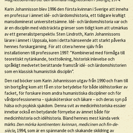
Karin Johannisson blev 1996 den första kvinnan i Sverige att inneha
en professur i ämnet idé- och lärdomshistoria, ett tidigare kraftigt
mansdominerat universitetsämne. Idé- och lärdomshistoria var och
är en disciplin med vidsträckta gränser som tidigt kom att utmärkas
av ett generalistperspektiv. Sten Lindroth, Karin Johannissons
lärare i ämnet i Uppsala, kom i detta hänseende att starkt påverka
hennes forskargärning. För att citera henne själv från
installationen till professuren 1997: ”Kombinerad med förmåga till
teoretiskt nytänkande, texttolkning, historisk inlevelse och
språkligt medvetet berättande framstår idé- och lärdomshistorien
som en klassisk humanistisk disciplin”.
Den rad böcker som Karin Johannisson utgav från 1990 och fram till
sin bortgång kom att få en stor betydelse för både idéhistoriker av
facket, för forskare inom andra humanistiska discipliner och för
vårdprofessionerna – sjuksköterskor och läkare – och deras syn på
hälsa och psykisk sjukdom. Denna svit av medicinhistoriska essäer
innebar också en betydande förnyelse av ämnet både för
medicinhistoria och idéhistoria. Bland hennes mest kända verk
märks
Den mörka kontinenten: kvinnan, medicinen och fin-de-
siècle
, 1994, som är en spännande och skakande skildring av