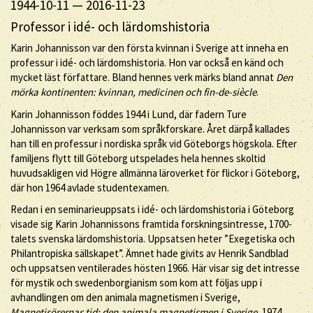
1944-10-11
—
2016-11-23
Professor i idé- och lärdomshistoria
Karin Johannisson var den första kvinnan i Sverige att inneha en
professur i idé- och lärdomshistoria. Hon var också en känd och
mycket läst författare. Bland hennes verk märks bland annat
Den
mörka kontinenten: kvinnan, medicinen och fin-de-siècle
.
Karin Johannisson föddes 1944 i Lund, där fadern Ture
Johannisson var verksam som språkforskare. Året därpå kallades
han till en professur i nordiska språk vid Göteborgs högskola. Efter
familjens flytt till Göteborg utspelades hela hennes skoltid
huvudsakligen vid Högre allmänna läroverket för flickor i Göteborg,
där hon 1964 avlade studentexamen.
Redan i en seminarieuppsats i idé- och lärdomshistoria i Göteborg
visade sig Karin Johannissons framtida forskningsintresse, 1700-
talets svenska lärdomshistoria. Uppsatsen heter ”Exegetiska och
Philantropiska sällskapet”. Ämnet hade givits av Henrik Sandblad
och uppsatsen ventilerades hösten 1966. Här visar sig det intresse
för mystik och swedenborgianism som kom att följas upp i
avhandlingen om den animala magnetismen i Sverige,
Magnetisörernas tid: den animala magnetismen i Sverige
, 1974.