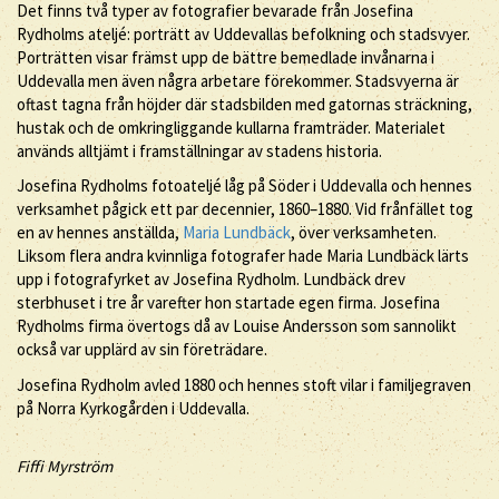
Det finns två typer av fotografier bevarade från Josefina
Rydholms ateljé: porträtt av Uddevallas befolkning och stadsvyer.
Porträtten visar främst upp de bättre bemedlade invånarna i
Uddevalla men även några arbetare förekommer. Stadsvyerna är
oftast tagna från höjder där stadsbilden med gatornas sträckning,
hustak och de omkringliggande kullarna framträder. Materialet
används alltjämt i framställningar av stadens historia.
Josefina Rydholms fotoateljé låg på Söder i Uddevalla och hennes
verksamhet pågick ett par decennier, 1860–1880. Vid frånfället tog
en av hennes anställda,
Maria Lundbäck
, över verksamheten.
Liksom flera andra kvinnliga fotografer hade Maria Lundbäck lärts
upp i fotografyrket av Josefina Rydholm. Lundbäck drev
sterbhuset i tre år varefter hon startade egen firma. Josefina
Rydholms firma övertogs då av Louise Andersson som sannolikt
också var upplärd av sin företrädare.
Josefina Rydholm avled 1880 och hennes stoft vilar i familjegraven
på Norra Kyrkogården i Uddevalla.
Fiffi Myrström