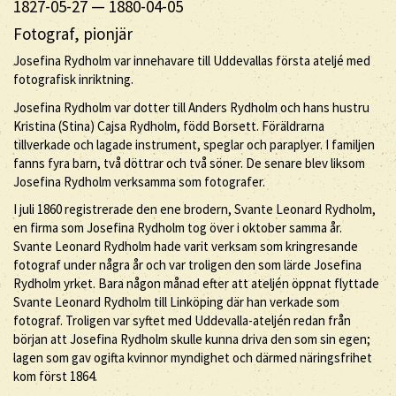
1827-05-27
—
1880-04-05
Fotograf, pionjär
Josefina Rydholm var innehavare till Uddevallas första ateljé med
fotografisk inriktning.
Josefina Rydholm var dotter till Anders Rydholm och hans hustru
Kristina (Stina) Cajsa Rydholm, född Borsett. Föräldrarna
tillverkade och lagade instrument, speglar och paraplyer. I familjen
fanns fyra barn, två döttrar och två söner. De senare blev liksom
Josefina Rydholm verksamma som fotografer.
I juli 1860 registrerade den ene brodern, Svante Leonard Rydholm,
en firma som Josefina Rydholm tog över i oktober samma år.
Svante Leonard Rydholm hade varit verksam som kringresande
fotograf under några år och var troligen den som lärde Josefina
Rydholm yrket. Bara någon månad efter att ateljén öppnat flyttade
Svante Leonard Rydholm till Linköping där han verkade som
fotograf. Troligen var syftet med Uddevalla-ateljén redan från
början att Josefina Rydholm skulle kunna driva den som sin egen;
lagen som gav ogifta kvinnor myndighet och därmed näringsfrihet
kom först 1864.