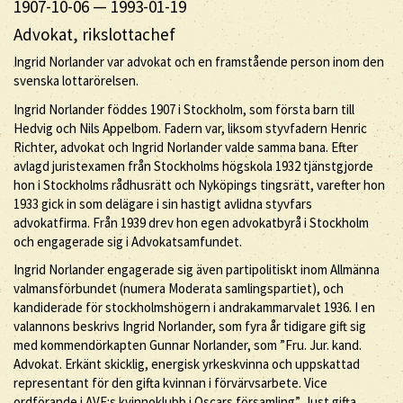
1907-10-06
—
1993-01-19
Advokat, rikslottachef
Ingrid Norlander var advokat och en framstående person inom den
svenska lottarörelsen.
Ingrid Norlander föddes 1907 i Stockholm, som första barn till
Hedvig och Nils Appelbom. Fadern var, liksom styvfadern Henric
Richter, advokat och Ingrid Norlander valde samma bana. Efter
avlagd juristexamen från Stockholms högskola 1932 tjänstgjorde
hon i Stockholms rådhusrätt och Nyköpings tingsrätt, varefter hon
1933 gick in som delägare i sin hastigt avlidna styvfars
advokatfirma. Från 1939 drev hon egen advokatbyrå i Stockholm
och engagerade sig i Advokatsamfundet.
Ingrid Norlander engagerade sig även partipolitiskt inom Allmänna
valmansförbundet (numera Moderata samlingspartiet), och
kandiderade för stockholmshögern i andrakammarvalet 1936. I en
valannons beskrivs Ingrid Norlander, som fyra år tidigare gift sig
med kommendörkapten Gunnar Norlander, som ”Fru. Jur. kand.
Advokat. Erkänt skicklig, energisk yrkeskvinna och uppskattad
representant för den gifta kvinnan i förvärvsarbete. Vice
ordförande i AVF:s kvinnoklubb i Oscars församling”. Just gifta