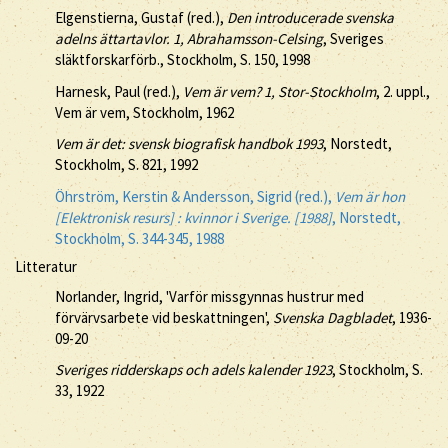
Elgenstierna, Gustaf (red.),
Den introducerade svenska
adelns ättartavlor. 1, Abrahamsson-Celsing
, Sveriges
släktforskarförb., Stockholm, S. 150, 1998
Harnesk, Paul (red.),
Vem är vem? 1, Stor-Stockholm
, 2. uppl.,
Vem är vem, Stockholm, 1962
Vem är det: svensk biografisk handbok 1993
, Norstedt,
Stockholm, S. 821, 1992
Öhrström, Kerstin & Andersson, Sigrid (red.),
Vem är hon
[Elektronisk resurs] : kvinnor i Sverige. [1988]
, Norstedt,
Stockholm, S. 344-345, 1988
Litteratur
Norlander, Ingrid, 'Varför missgynnas hustrur med
förvärvsarbete vid beskattningen',
Svenska Dagbladet
, 1936-
09-20
Sveriges ridderskaps och adels kalender 1923
, Stockholm, S.
33, 1922