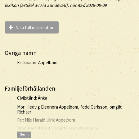
lexikon (artikel av
Fia Sundevall), hämtad 2026-08-09.
Visa full information
Övriga namn
Flicknamn: Appelbom
Familjeförhållanden
Civilstånd: Änka
Mor: Hedvig Eleonora Appelbom, född Carlsson, omgift
Richter
Far: Nils Harald Ulrik Appelbom
Bror: Harald Knut Oskar Nilsson Appelbom
fler ...