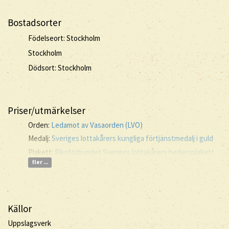
Bostadsorter
Födelseort: Stockholm
Stockholm
Dödsort: Stockholm
Priser/utmärkelser
Orden:
Ledamot av Vasaorden (LVO)
Medalj:
Sveriges lottakårers kungliga förtjänstmedalj i guld
Plakett:
Riksförbundet Sveriges lottakårers hedersplakett
fler ...
Källor
Uppslagsverk