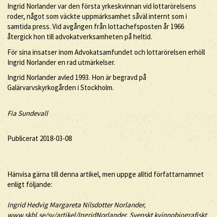
Ingrid Norlander var den första yrkeskvinnan vid lottarörelsens
roder, något som väckte uppmärksamhet såväl internt som i
samtida press. Vid avgången från lottachefsposten år 1966
återgick hon till advokatverksamheten på heltid.
För sina insatser inom Advokatsamfundet och lottarörelsen erhöll
Ingrid Norlander en rad utmärkelser.
Ingrid Norlander avled 1993. Hon är begravd på
Galärvarvskyrkogården i Stockholm.
Fia Sundevall
Publicerat 2018-03-08
Hänvisa gärna till denna artikel, men uppge alltid författarnamnet
enligt följande:
Ingrid
Hedvig Margareta Nilsdotter
Norlander
,
www.skbl.se/sv/artikel/IngridNorlander, Svenskt kvinnobiografiskt