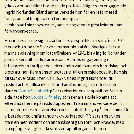
yrkeskvinnors villkor hörde till de politiska frågor som engagerade
Ingrid Norlander. Bland annat verkade hon för en reformerad
familjebeskattning och en förändring av
sambeskattningssystemet, som missgynnade gifta kvinnor som
förvärvsarbetade.
Hon intresserade sig också för försvarspolitik och var våren 1939
med och grundade Stockholms marinlottakår – Sveriges första
marina avdelning inom lottarörelsen. År 1941 blev Ingrid Norlander
juridisk konsult för lottarörelsen. Hennes engagemang i
lottarörelsen fördjupades efter andra världskrigets beredskap och
trots att hon flera gånger tackat nej till en presidiepost lät hon sig
till slut övertalas. I februari 1959 valdes Ingrid Norlander till
rikslottachef, tillika riksförbundsordförande, och efterträdde
därmed
Märta Stenbeck
på organisationens topposition. Vid sin
sida hade hon
Louise Ulfhielm
, som senare skulle komma att
efterträda henne på rikslottaposten. Tillsammans verkade de för
att modernisera lottarörelsen och samhällets syn på densamma. De
arbetade med omfattande rekryteringsoch PR-satsningar, tog
fram en mer modern och ändamålsenlig uniform och krävde, med
framgång, kraftigt höjda statsbidrag till organisationen.