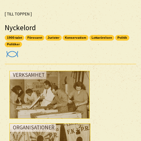
[ TILL TOPPEN ]
Nyckelord
1900-talet
Försvaret
Jurister
Konservatism
Lottarörelsen
Politik
Politiker
VERKSAMHET
ORGANISATIONER