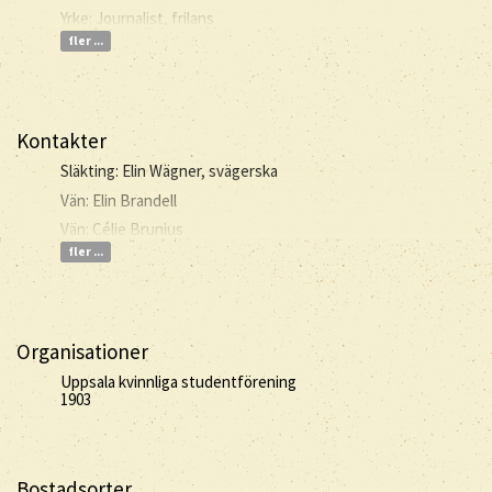
Yrke: Journalist, frilans
fler ...
Kontakter
Släkting: Elin Wägner, svägerska
Vän: Elin Brandell
Vän: Célie Brunius
fler ...
Organisationer
Uppsala kvinnliga studentförening
1903
Bostadsorter