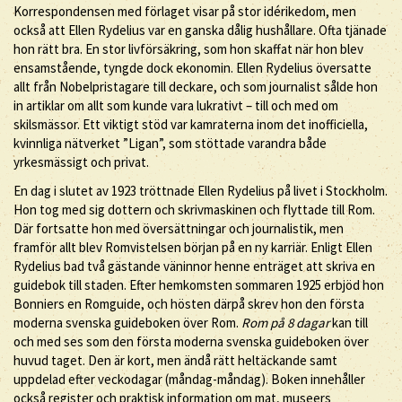
Korrespondensen med förlaget visar på stor idérikedom, men
också att Ellen Rydelius var en ganska dålig hushållare. Ofta tjänade
hon rätt bra. En stor livförsäkring, som hon skaffat när hon blev
ensamstående, tyngde dock ekonomin. Ellen Rydelius översatte
allt från Nobelpristagare till deckare, och som journalist sålde hon
in artiklar om allt som kunde vara lukrativt – till och med om
skilsmässor. Ett viktigt stöd var kamraterna inom det inofficiella,
kvinnliga nätverket ”Ligan”, som stöttade varandra både
yrkesmässigt och privat.
En dag i slutet av 1923 tröttnade Ellen Rydelius på livet i Stockholm.
Hon tog med sig dottern och skrivmaskinen och flyttade till Rom.
Där fortsatte hon med översättningar och journalistik, men
framför allt blev Romvistelsen början på en ny karriär. Enligt Ellen
Rydelius bad två gästande väninnor henne enträget att skriva en
guidebok till staden. Efter hemkomsten sommaren 1925 erbjöd hon
Bonniers en Romguide, och hösten därpå skrev hon den första
moderna svenska guideboken över Rom.
Rom på 8 dagar
kan till
och med ses som den första moderna svenska guideboken över
huvud taget. Den är kort, men ändå rätt heltäckande samt
uppdelad efter veckodagar (måndag-måndag). Boken innehåller
också register och praktisk information om mat, museers