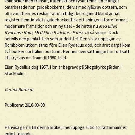
kokböcker med franskt, italienskt och ryskt tema. Efter kriget
omarbetade hon guideböckerna, delvis med hjälp av dottern, som
ofta varit hennes reskamrat och tidigt bidrog med bland annat
register. Femtiotalets guideböcker fick ett aningen större format,
modernare framsidor och en ny titel – de hette nu
Med Ellen
Rydelius i Rom
,
Med Ellen Rydelius i Paris
och så vidare. Dock
behölls den gamla titeln som undertitel. Den sista upplagan av
Romboken utkom strax före Ellen Rydelius död, och året därpå kom
två böcker om Italien postumt. Hennes översättningar har fortsatt
att tryckas om fram till 1980-talet.
Ellen Rydelius dog 1957. Hon är begravd på Skogskyrkogården i
Stockholm.
Carina Burman
Publicerat 2018-03-08
Hänvisa gärna till denna artikel, men uppge alltid författarnamnet
enligt följande: