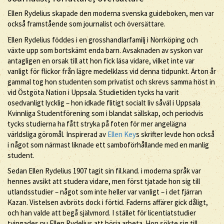
Ellen Rydelius skapade den moderna svenska guideboken, men var
också framstående som journalist och översättare.
Ellen Rydelius föddes i en grosshandlarfamilj i Norrköping och
växte upp som bortskämt enda barn. Avsaknaden av syskon var
antagligen en orsak till att hon fick läsa vidare, vilket inte var
vanligt för flickor från lägre medelklass vid denna tidpunkt. Arton år
gammal tog hon studenten som privatist och skrevs samma höst in
vid Östgöta Nation i Uppsala. Studietiden tycks ha varit
osedvanligt lycklig – hon idkade flitigt socialt liv såväl i Uppsala
Kvinnliga Studentförening som i blandat sällskap, och periodvis
tycks studierna ha fått stryka på foten för mer angelägna
världsliga göromål. Inspirerad av
Ellen Key
s skrifter levde hon också
i något som närmast liknade ett samboförhållande med en manlig
student.
Sedan Ellen Rydelius 1907 tagit sin fil.kand. i moderna språk var
hennes avsikt att studera vidare, men först tjatade hon sig till
utlandsstudier – något som inte heller var vanligt – i det fjärran
Kazan. Vistelsen avbröts dock i förtid. Faderns affärer gick dåligt,
och han valde att begå självmord. I stället för licentiatstudier
tvingades nu Ellen Rydelius att börja arbeta. Hon sökte sig till