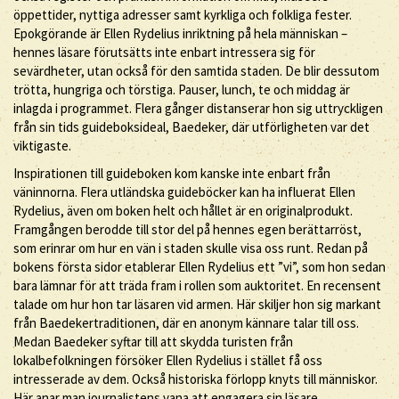
öppettider, nyttiga adresser samt kyrkliga och folkliga fester.
Epokgörande är Ellen Rydelius inriktning på hela människan –
hennes läsare förutsätts inte enbart intressera sig för
sevärdheter, utan också för den samtida staden. De blir dessutom
trötta, hungriga och törstiga. Pauser, lunch, te och middag är
inlagda i programmet. Flera gånger distanserar hon sig uttryckligen
från sin tids guideboksideal, Baedeker, där utförligheten var det
viktigaste.
Inspirationen till guideboken kom kanske inte enbart från
väninnorna. Flera utländska guideböcker kan ha influerat Ellen
Rydelius, även om boken helt och hållet är en originalprodukt.
Framgången berodde till stor del på hennes egen berättarröst,
som erinrar om hur en vän i staden skulle visa oss runt. Redan på
bokens första sidor etablerar Ellen Rydelius ett ”vi”, som hon sedan
bara lämnar för att träda fram i rollen som auktoritet. En recensent
talade om hur hon tar läsaren vid armen. Här skiljer hon sig markant
från Baedekertraditionen, där en anonym kännare talar till oss.
Medan Baedeker syftar till att skydda turisten från
lokalbefolkningen försöker Ellen Rydelius i stället få oss
intresserade av dem. Också historiska förlopp knyts till människor.
Här anar man journalistens vana att engagera sin läsare.