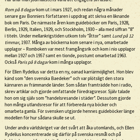
Rom på 8 dagar
kom ut i mars 1927, och redan några månader
senare gav Bonniers författaren i uppdrag att skriva en liknande
bok om Paris. De närmaste åren kom guideböcker om Paris, 1928,
Berlin, 1929, Italien, 1929, och Stockholm, 1930 – alla med siffran ”8”
i titeln. Under mellankrigstiden utkom tolv ”åttor” samt
Lund på 12
timmar
, 1937. Många av böckerna kom senare i nya, omarbetade
upplagor – Romboken var mest framgångsrik och kom i nio upplagor
mellan 1927 och 1957 samt en tionde, postumt omarbetad 1963.
Också
Paris på 8 dagar
kom i många upplagor.
För Ellen Rydelius var detta en ny, oanad karriärmöjlighet. Hon blev
känd som ”den svenska Baedeker” och var plötsligt den stora
kännaren av främmande länder. Som sådan framträdde hon i radio,
skrev artiklar och gjorde omfattande föredragsresor. Själv talade
hon om sig själv som ”handelsresande i städer”. Dessutom gjorde
hon många utlandsresor för att förbereda nya böcker och
omarbeta gamla. För svensken utgjorde hennes guideböcker länge
modellen för hur sådana skulle se ut.
Under andra världskriget var det svårt att åka utomlands, och Ellen
Rydelius koncentrerade sig därför på svenska resmål och på