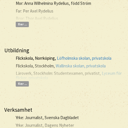
Mor: Anna Wilhelmina Rydelius, född Ström
Far: Per Axel Rydelius
Bror: Thor Axel Rydelius
fler ...
Utbildning
Flickskola, Norrköping,
Löfholmska skolan, privatskola
Flickskola, Stockholm,
Wallinska skolan, privatskola
Läroverk, Stockholm: Studentexamen, privatist,
Lyceum för
flickor, privatskola
fler ...
Verksamhet
Yrke: Journalist, Svenska Dagbladet
Yrke: Journalist, Dagens Nyheter