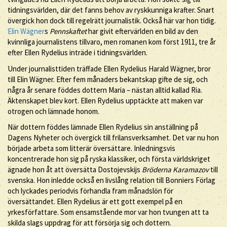
tidningsvärlden, där det fanns behov av ryskkunniga krafter. Snart
övergick hon dock till regelrätt journalistik. Också här var hon tidig.
Elin Wägner
s
Pennskaftet
har givit eftervärlden en bild av den
kvinnliga journalistens tillvaro, men romanen kom först 1911, tre år
efter Ellen Rydelius inträde i tidningsvärlden.
Under journalisttiden träffade Ellen Rydelius Harald Wägner, bror
till Elin Wägner. Efter fem månaders bekantskap gifte de sig, och
några år senare föddes dottern Maria – nästan alltid kallad Ria.
Äktenskapet blev kort. Ellen Rydelius upptäckte att maken var
otrogen och lämnade honom.
När dottern föddes lämnade Ellen Rydelius sin anställning på
Dagens Nyheter och övergick till frilansverksamhet. Det var nu hon
började arbeta som litterär översättare. Inledningsvis
koncentrerade hon sig på ryska klassiker, och första världskriget
ägnade hon åt att översätta Dostojevskijs
Bröderna Karamazov
till
svenska. Hon inledde också en livslång relation till Bonniers Förlag
och lyckades periodvis förhandla fram månadslön för
översättandet. Ellen Rydelius är ett gott exempel på en
yrkesförfattare. Som ensamstående mor var hon tvungen att ta
skilda slags uppdrag för att försörja sig och dottern.