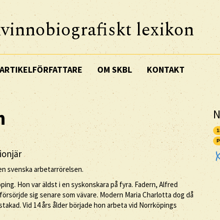
vinnobiografiskt lexikon
ARTIKELFÖRFATTARE
OM SKBL
KONTAKT
m
N
1
P
ionjär
den svenska arbetarrörelsen.
ping. Hon var äldst i en syskonskara på fyra. Fadern, Alfred
n försörjde sig senare som vävare. Modern Maria Charlotta dog då
stakad. Vid 14 års ålder började hon arbeta vid Norrköpings