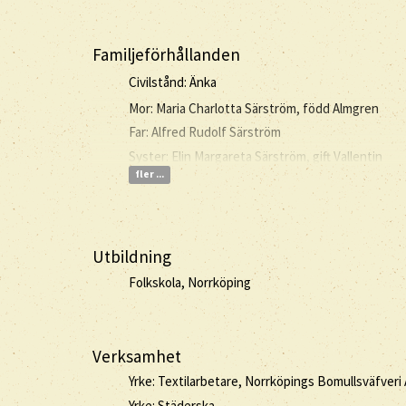
Familjeförhållanden
Civilstånd: Änka
Mor: Maria Charlotta Särström, född Almgren
Far: Alfred Rudolf Särström
Syster: Elin Margareta Särström, gift Vallentin
fler ...
Utbildning
Folkskola, Norrköping
Verksamhet
Yrke: Textilarbetare, Norrköpings Bomullsväfveri
Yrke: Städerska