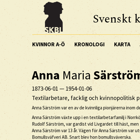
Svenskt k
KVINNOR A-Ö
KRONOLOGI
KARTA
Anna
Maria
Särströ
1873-06-01
—
1954-01-06
Textilarbetare, facklig och kvinnopolitisk p
Anna Särström var en av de kvinnliga pionjärerna inom 
Anna Särström växte upp i en textilarbetarfamilj i Norrkö
Rudolf Särström, var gardist vid Livgardet till häst, me
Anna Särström var 13 år. Vägen för Anna Särström var ut
Bomullsväfveri AB. Snart blev hon bomullsväverska.