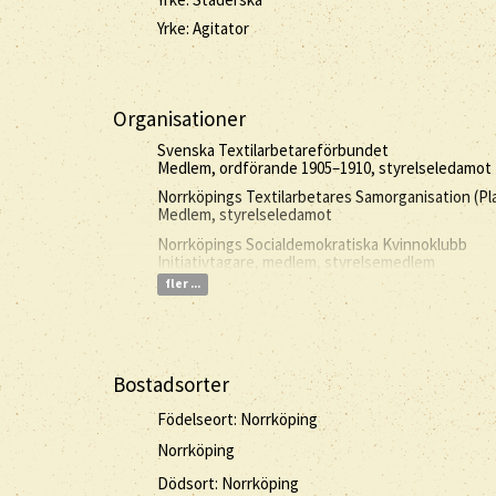
Yrke: Agitator
Organisationer
Svenska Textilarbetareförbundet
Medlem, ordförande 1905–1910, styrelseledamot 
Norrköpings Textilarbetares Samorganisation (Pl
Medlem, styrelseledamot
Norrköpings Socialdemokratiska Kvinnoklubb
Initiativtagare, medlem, styrelsemedlem
fler ...
Bostadsorter
Födelseort: Norrköping
Norrköping
Dödsort: Norrköping