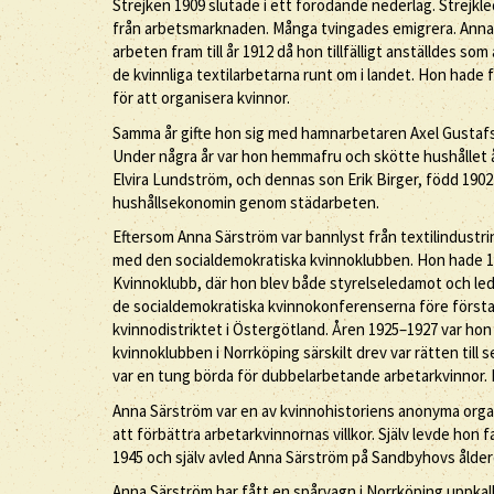
Strejken 1909 slutade i ett förödande nederlag. Strejkl
från arbetsmarknaden. Många tvingades emigrera. Anna Sä
arbeten fram till år 1912 då hon tillfälligt anställdes s
de kvinnliga textilarbetarna runt om i landet. Hon hade 
för att organisera kvinnor.
Samma år gifte hon sig med hamnarbetaren Axel Gustafss
Under några år var hon hemmafru och skötte hushållet åt
Elvira Lundström, och dennas son Erik Birger, född 1902
hushållsekonomin genom städarbeten.
Eftersom Anna Särström var bannlyst från textilindustrin
med den socialdemokratiska kvinnoklubben. Hon hade 19
Kvinnoklubb, där hon blev både styrelseledamot och l
de socialdemokratiska kvinnokonferenserna före första 
kvinnodistriktet i Östergötland. Åren 1925–1927 var ho
kvinnoklubben i Norrköping särskilt drev var rätten till 
var en tung börda för dubbelarbetande arbetarkvinnor. Fr
Anna Särström var en av kvinnohistoriens anonyma org
att förbättra arbetarkvinnornas villkor. Själv levde h
1945 och själv avled Anna Särström på Sandbyhovs ålde
Anna Särström har fått en spårvagn i Norrköping uppkall