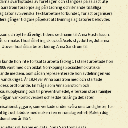
edarna svartlistades av företagen och stängdes på så sätt ute
rström försörjde sig på städning och liknande tillfälliga
om agitator av Svenska Textilarbetareförbundet, för att organisera
flera gånger tidigare påpekat att kvinnliga agitatorer behövdes
on och bytte då enligt tidens sed namn till Anna Gustafsson.
 sin make. I hushållet ingick också Axels styvdotter, Johanna
. Utöver hushållsarbetet bidrog Anna Särström till
 kunde hon inte fortsätta arbeta fackligt. I stället arbetade hon
06 varit med och bildat Norrköpings Socialdemokratiska
edande medlem. Som sådan representerade hon avdelningen vid
världskriget. År 1924 var Anna Särström med och startade
n dess ordförande. En fråga som Anna Särström och
sexualupplysning och till preventivmedel, eftersom stora familjer
ågan var kontroversiell och ledde till långa debatter.
anisationsbyggare, som verkade under svåra omständigheter för
on fattigt och bodde med maken i en enrumslägenhet. Maken dog
rdomshem år 1954.
ad efter sig, liksom en gata, Anna Särströms gata.