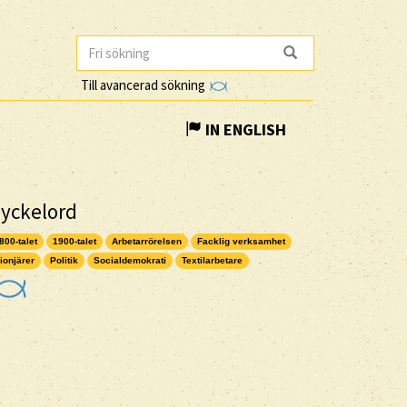
Till avancerad sökning
IN ENGLISH
yckelord
800-talet
1900-talet
Arbetarrörelsen
Facklig verksamhet
ionjärer
Politik
Socialdemokrati
Textilarbetare