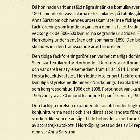
Då hon hade varit anställd några år sänkte bomullsväver
1890 lämnade de vävstolarna och samlades på fabriksgår
Anna Särström och hennes arbetskamrater inte fick igeno
fackförening som kunde organisera dem. I stället trädde 
veckor gick de 500–600 kvinnorna segrande ur striden. 
Norrköping under senvåren och sommaren 1890. Den bidr
skolades in i den framväxande arbetarrörelsen.
Den tidiga fackföreningsrörelsen var helt manligt domi
Svenska Textilarbetareförbundet. Den första ordförand
och var därefter styrelsemedlem fram till år 1914. Unde
första kollektivavtalet. Hon ledde inte enbart fackför
kvinnliga styrelsemedlemmen i Norrköpings Textilarbet
som kongressombud 1906 och 1908. Förbundet var lika ma
1906 var fyra av 30 ombud kvinnor. Ett par år senare, 190
Den fackliga rörelsen expanderade snabbt under högkon
konjunkturerna nedåt och året därpå stod landets föret
storkonflikt som de ansåg att de behövde ta med arbeta
av storstrejksutskott. I Norrköping bestod det av 14 re
dem var Anna Särström.