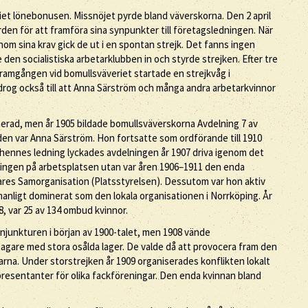
iet lönebonusen. Missnöjet pyrde bland väverskorna. Den 2 april
den för att framföra sina synpunkter till företagsledningen. När
m sina krav gick de ut i en spontan strejk. Det fanns ingen
den socialistiska arbetarklubben in och styrde strejken. Efter tre
Framgången vid bomullsväveriet startade en strejkvåg i
og också till att Anna Särström och många andra arbetarkvinnor
nerad, men år 1905 bildade bomullsväverskorna Avdelning 7 av
en var Anna Särström. Hon fortsatte som ordförande till 1910
r hennes ledning lyckades avdelningen år 1907 driva igenom det
eningen på arbetsplatsen utan var åren 1906–1911 den enda
ares Samorganisation (Platsstyrelsen). Dessutom var hon aktiv
nligt dominerat som den lokala organisationen i Norrköping. År
8, var 25 av 134 ombud kvinnor.
junkturen i början av 1900-talet, men 1908 vände
agare med stora osålda lager. De valde då att provocera fram den
rna. Under storstrejken år 1909 organiserades konflikten lokalt
presentanter för olika fackföreningar. Den enda kvinnan bland