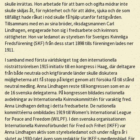
skulle inrättas. Hon arbetade för att barn och ogifta mödrar inte
skulle skiljas åt, för nykterhet och för att äldre, sjuka och de som
tillfälligt hade råkat i nöd skulle få hjälp utanför fattigvården.
Tillsammans med en av sina bröder, riksdagsmannen Carl
Lindhagen, engagerade hon sig i fredsarbete och kvinnors
rättigheter. Hon var ledamot av styrelsen för Sveriges Kvinnliga
Fredsförening (SKF) från dess start 1898 tills föreningen lades ner
1911.
I samband med första världskriget tog den internationella
rösträttsrörelsen 1915 initiativ till en kongress i Haag, där deltagare
från både neutrala och krigförande länder skulle diskutera
möjligheterna att få stopp på kriget genom att försöka få till stånd
neutral medling. Anna Lindhagen reste till kongressen som en av
de 16 svenska delegaterna. På kongressen bildades nationella
avdelningar av Internationella Kvinnokommittén för varaktig fred.
Anna Lindhagen deltog i detta fredsarbete. De nationella
kommittéerna ombildades 1919 till Women’s International League
for Peace and Freedom (WILPF). I den svenska organisationen
Internationella Kvinnoförbundet för Fred och Frihet (IKFF) var
Anna Lindhagen aktiv som styrelseledamot och under några år i
slutet av 1930-talet även som redaktör för IKFF:s medlemsblad. För