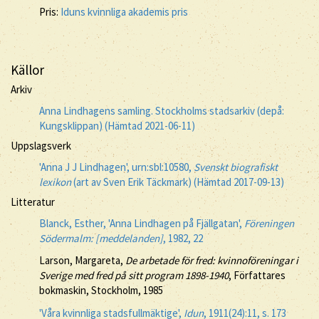
Pris:
Iduns kvinnliga akademis pris
Källor
Arkiv
Anna Lindhagens samling. Stockholms stadsarkiv (depå:
Kungsklippan) (Hämtad 2021-06-11)
Uppslagsverk
'Anna J J Lindhagen', urn:sbl:10580,
Svenskt biografiskt
lexikon
(art av Sven Erik Täckmark) (Hämtad 2017-09-13)
Litteratur
Blanck, Esther, 'Anna Lindhagen på Fjällgatan',
Föreningen
Södermalm: [meddelanden]
, 1982, 22
Larson, Margareta,
De arbetade för fred: kvinnoföreningar i
Sverige med fred på sitt program 1898-1940
, Författares
bokmaskin, Stockholm, 1985
'Våra kvinnliga stadsfullmäktige',
Idun
, 1911(24):11, s. 173