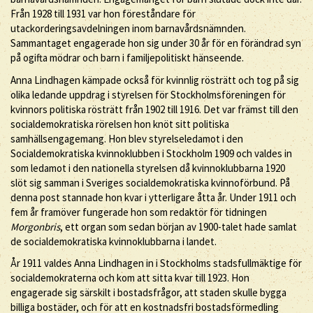
Från 1928 till 1931 var hon föreståndare för
utackorderingsavdelningen inom barnavårdsnämnden.
Sammantaget engagerade hon sig under 30 år för en förändrad syn
på ogifta mödrar och barn i familjepolitiskt hänseende.
Anna Lindhagen kämpade också för kvinnlig rösträtt och tog på sig
olika ledande uppdrag i styrelsen för Stockholmsföreningen för
kvinnors politiska rösträtt från 1902 till 1916. Det var främst till den
socialdemokratiska rörelsen hon knöt sitt politiska
samhällsengagemang. Hon blev styrelseledamot i den
Socialdemokratiska kvinnoklubben i Stockholm 1909 och valdes in
som ledamot i den nationella styrelsen då kvinnoklubbarna 1920
slöt sig samman i Sveriges socialdemokratiska kvinnoförbund. På
denna post stannade hon kvar i ytterligare åtta år. Under 1911 och
fem år framöver fungerade hon som redaktör för tidningen
Morgonbris
, ett organ som sedan början av 1900-talet hade samlat
de socialdemokratiska kvinnoklubbarna i landet.
År 1911 valdes Anna Lindhagen in i Stockholms stadsfullmäktige för
socialdemokraterna och kom att sitta kvar till 1923. Hon
engagerade sig särskilt i bostadsfrågor, att staden skulle bygga
billiga bostäder, och för att en kostnadsfri bostadsförmedling