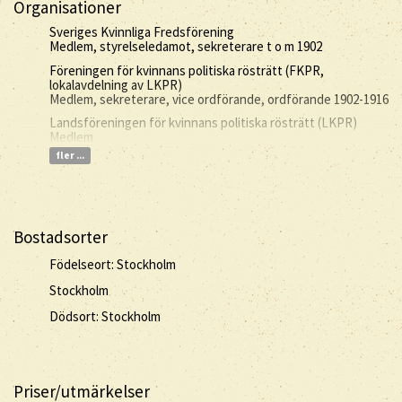
Organisationer
Sveriges Kvinnliga Fredsförening
Medlem, styrelseledamot, sekreterare t o m 1902
Föreningen för kvinnans politiska rösträtt (FKPR,
lokalavdelning av LKPR)
Medlem, sekreterare, vice ordförande, ordförande 1902-1916
Landsföreningen för kvinnans politiska rösträtt (LKPR)
Medlem
fler ...
Bostadsorter
Födelseort: Stockholm
Stockholm
Dödsort: Stockholm
Priser/utmärkelser