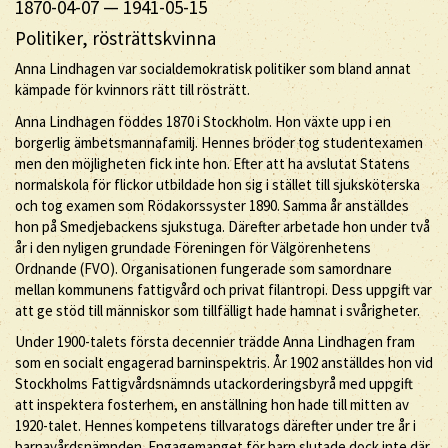
1870-04-07
—
1941-05-15
Politiker, rösträttskvinna
Anna Lindhagen var socialdemokratisk politiker som bland annat
kämpade för kvinnors rätt till rösträtt.
Anna Lindhagen föddes 1870 i Stockholm. Hon växte upp i en
borgerlig ämbetsmannafamilj. Hennes bröder tog studentexamen
men den möjligheten fick inte hon. Efter att ha avslutat Statens
normalskola för flickor utbildade hon sig i stället till sjuksköterska
och tog examen som Rödakorssyster 1890. Samma år anställdes
hon på Smedjebackens sjukstuga. Därefter arbetade hon under två
år i den nyligen grundade Föreningen för Välgörenhetens
Ordnande (FVO). Organisationen fungerade som samordnare
mellan kommunens fattigvård och privat filantropi. Dess uppgift var
att ge stöd till människor som tillfälligt hade hamnat i svårigheter.
Under 1900-talets första decennier trädde Anna Lindhagen fram
som en socialt engagerad barninspektris. År 1902 anställdes hon vid
Stockholms Fattigvårdsnämnds utackorderingsbyrå med uppgift
att inspektera fosterhem, en anställning hon hade till mitten av
1920-talet. Hennes kompetens tillvaratogs därefter under tre år i
barnavårdsnämnden. Engagemanget för barn slutade dock inte där.