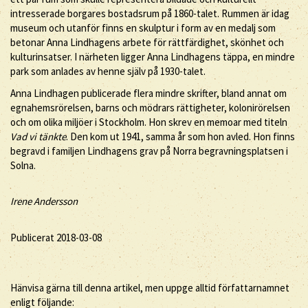
intresserade borgares bostadsrum på 1860-talet. Rummen är idag
museum och utanför finns en skulptur i form av en medalj som
betonar Anna Lindhagens arbete för rättfärdighet, skönhet och
kulturinsatser. I närheten ligger Anna Lindhagens täppa, en mindre
park som anlades av henne själv på 1930-talet.
Anna Lindhagen publicerade flera mindre skrifter, bland annat om
egnahemsrörelsen, barns och mödrars rättigheter, kolonirörelsen
och om olika miljöer i Stockholm. Hon skrev en memoar med titeln
Vad vi tänkte
. Den kom ut 1941, samma år som hon avled. Hon finns
begravd i familjen Lindhagens grav på Norra begravningsplatsen i
Solna.
Irene Andersson
Publicerat 2018-03-08
Hänvisa gärna till denna artikel, men uppge alltid författarnamnet
enligt följande: