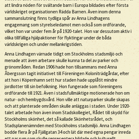
att lindra nöden för svältande barn i Europa bildades efter första
världskriget organisationen Rädda Barnen. Även inom denna
sammanslutning finns tydliga spår av Anna Lindhagens
engagemang som styrelseledamot men också som ordförande,
vilket hon var under fem år på 1920-talet. Hon var dessutom aktiv i
olika tillfälliga hjälpaktioner för flyktingar under de båda
världskrigen och under mellankrigstiden.
Anna Lindhagen värnade tidigt om Stockholms stadsmiljö och
menade att även arbetare skulle kunna ta del av parker och
grönområden. Redan 1906 hade hon tillsammans med Anna
Åbergsson tagit initiativet till Föreningen Koloniträdgårdar, efter
att hon i Köpenhamn sett hur staden hade upplåtit mindre
jordlotter till sin befolkning. Hon fungerade som föreningens
ordförande till 1921. Även i stadsfullmäktige motionerade hon om
natur- och hembygdsvård. Hon ville att naturparker skulle skapas
och att planterade områden skulle anläggas i staden. Under 1920-
talet arbetade hon även inom Stadskollegiet, Rådet till skydd för
Stockholms skönhet, det så kallade Skönhetsrådet, och
Stadsplanenämnden med Stockholms stadsmiljö. Anna Lindhagen
bodde flera år på Fjällgatan 34 och lät där med egna pengar inreda
ett par rum som skulle representera bildade och kulturellt