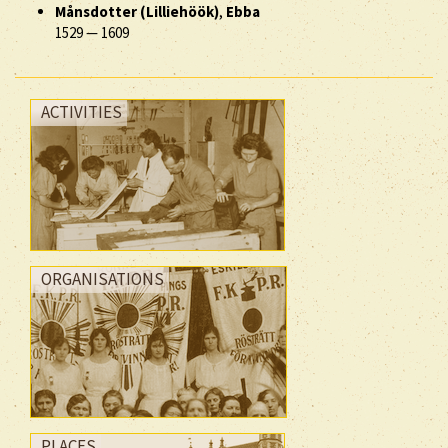
Månsdotter (Lilliehöök)
,
Ebba
1529
—
1609
ACTIVITIES
ORGANISATIONS
PLACES