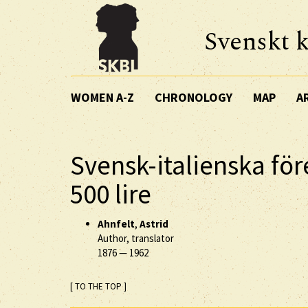
Svenskt k
WOMEN A-Z
CHRONOLOGY
MAP
A
Svensk-italienska för
500 lire
Ahnfelt
,
Astrid
Author, translator
1876
—
1962
[ TO THE TOP ]