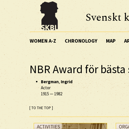
Svenskt k
WOMEN A-Z
CHRONOLOGY
MAP
A
NBR Award för bästa
Bergman
,
Ingrid
Actor
1915
—
1982
[ TO THE TOP ]
ACTIVITIES
ORG