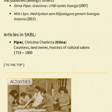
Has published (amongst others):
Stina Piper. Grevinna i 1700-talets Sverige
(2007)
Mitt i byn. Med kyrkan som följeslagare genom Sveriges
historia
(2015)
Articles in SKBL:
Piper
, Christina Charlotta (
Stina
)
Countess, land owner, hostess of cultural salons
1734
—
1800
[ TO THE TOP ]
ACTIVITIES